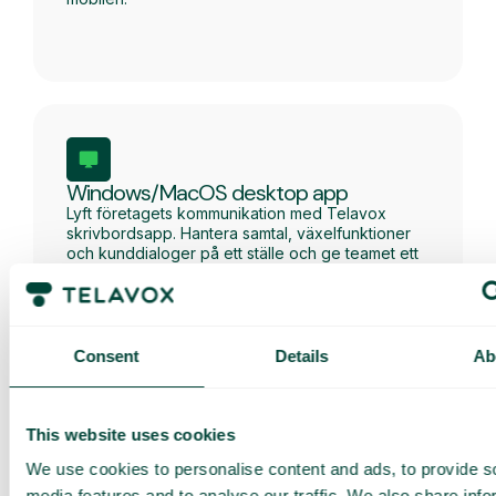
Windows/MacOS desktop app
Lyft företagets kommunikation med Telavox
skrivbordsapp. Hantera samtal, växelfunktioner
och kunddialoger på ett ställe och ge teamet ett
enklare, snabbare och mer professionellt
arbetssätt.
Consent
Details
Ab
This website uses cookies
Webbapp
We use cookies to personalise content and ads, to provide s
Håll ihop företagets telefoni, växel och
media features and to analyse our traffic. We also share info