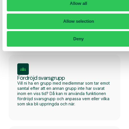
Allow all
Schemalägg din växel
Planera öppettider, helgdagar och
semesterperioder direkt i växeln. Skapa olika
Allow selection
växellägen, lägg till meddelanden och
schemalägg när de ska vara aktiva. Ändringar
kan göras i förväg och anpassas efter hur
företaget arbetar under året.
Deny
Fördröjd svarsgrupp
Vill ni ha en grupp med medlemmar som tar emot
samtal efter att en annan grupp inte har svarat
inom en viss tid? Då kan ni använda funktionen
fördröjd svarsgrupp och anpassa vem eller vilka
som ska bli uppringda och när.