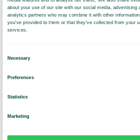
ärendehantering direkt i webbläsaren. Med vår
about your use of our site with our social media, advertising 
webbapp arbetar ni smidigt var ni än befinner er,
utan installationer.
analytics partners who may combine it with other information
you’ve provided to them or that they’ve collected from your us
services.
Consent
Necessary
Selection
Ringsignaler
Välj och byt mellan ett brett utbud av ringsignaler
Preferences
och hitta tonen som passar bäst för varje tillfälle.
Statistics
Marketing