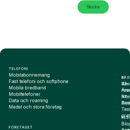
Skicka
TELEFONI
Mobilabonnemang
VÄX
AI
Fast telefoni och softphone
Väx
AI-
Mobila bredband
Äre
rece
Mobiltelefoner
Inte
AI
Data och roaming
De
Assi
Medel och stora företag
Tes
grat
RES
Blo
FÖRETAGET
App