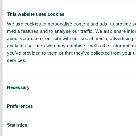
This website uses cookies
We use cookies to personalise content and ads, to provide s
media features and to analyse our traffic. We also share info
about your use of our site with our social media, advertising 
Delade kontakter
analytics partners who may combine it with other information
Dela kontaktuppgifter med teamet och få snabb
tillgång till rätt information.
you’ve provided to them or that they’ve collected from your us
services.
Consent
Necessary
Selection
Dela filer
Dela filer enkelt och snabbt med teamet för
bättre samarbete.
Preferences
Statistics