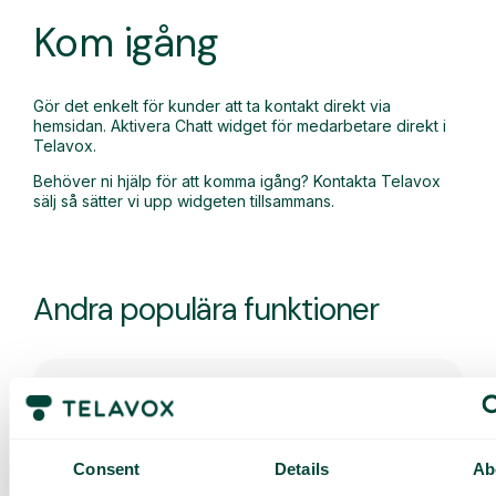
Kom igång
Gör det enkelt för kunder att ta kontakt direkt via
hemsidan. Aktivera Chatt widget för medarbetare direkt i
Telavox.
Behöver ni hjälp för att komma igång? Kontakta Telavox
sälj så sätter vi upp widgeten tillsammans.
Andra populära funktioner
Gruppchatt
Kommunicera i realtid med ert team via
Consent
Details
Ab
gemensam chatt.