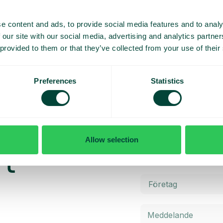
under röda dagar, semesterperioder och
andra särskilda datum. Öppettider,
meddelanden och samtalsflöden aktiveras
e content and ads, to provide social media features and to analy
automatiskt när perioden börjar.
 our site with our social media, advertising and analytics partn
 provided to them or that they’ve collected from your use of their
Preferences
Statistics
rsydd
Allow selection
rt