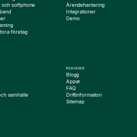
i och softphone
Ärendehantering
dband
Integrationer
ner
Demo
oaming
tora företag
RESURSER
Blogg
Appar
FAQ
och samhälle
Driftinformation
Sitemap