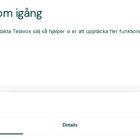
om igång
akta Telavox sälj så hjälper vi er att upptäcka fler funkt
Schemalägg händelser och
Details
helgdagar
Schemalägg hur växeln ska hantera samtal