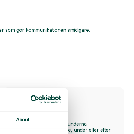
ioner som gör kommunikationen smidigare.
SMS to Caller
About
Gör det enkelt att hålla kunderna
informerade via SMS före, under eller efter