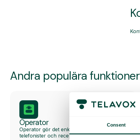
K
Kont
Andra populära funktioner
Operator
Consent
Operator gör det enkelt för professionella
telefonister och receptionister att hantera