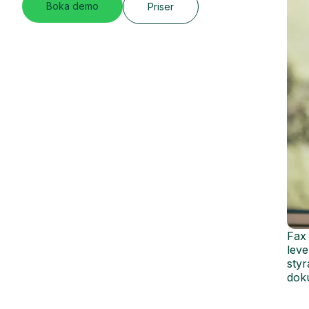
Boka demo
Priser
Fax 
leve
styr
dok