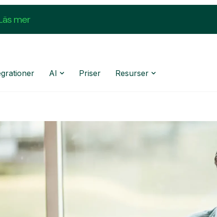
Läs mer
egrationer
AI
Priser
Resurser