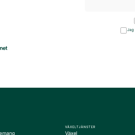
Jag 
VÄXELTJÄNSTER
nemang
Växel