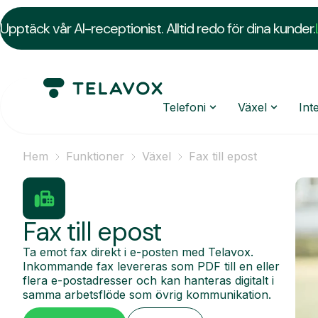
Upptäck vår AI-receptionist. Alltid redo för dina kunder.
Telefoni
Växel
Int
Hem
Funktioner
Växel
Fax till epost
Fax till epost
Ta emot fax direkt i e-posten med Telavox.
Inkommande fax levereras som PDF till en eller
flera e-postadresser och kan hanteras digitalt i
samma arbetsflöde som övrig kommunikation.