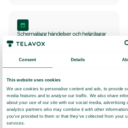
Schemalägg händelser och helgdagar
Schemalägg hur växeln ska hantera samtal under
röda dagar, semesterperioder och andra
särskilda datum. Öppettider, meddelanden och
samtalsflöden aktiveras automatiskt när perioden
Consent
Details
Ab
börjar.
This website uses cookies
We use cookies to personalise content and ads, to provide s
media features and to analyse our traffic. We also share info
SMS to Caller
about your use of our site with our social media, advertising 
Gör det enkelt att hålla kunderna informerade via
analytics partners who may combine it with other information
SMS före, under eller efter ett inkommande
samtal.
you’ve provided to them or that they’ve collected from your us
services.