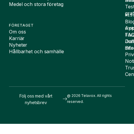
De
Assi
Medel och stora företag
Tes
grat
RES
Blo
FÖRETAGET
App
ÖVR
Om oss
FA
Täc
Karriär
Drif
Juri
Nyheter
Sit
inf
Hållbarhet och samhälle
Pri
Not
Tru
Cen
Följ oss med vårt
@ 2026 Telavox. All rights
reserved.
nyhetsbrev