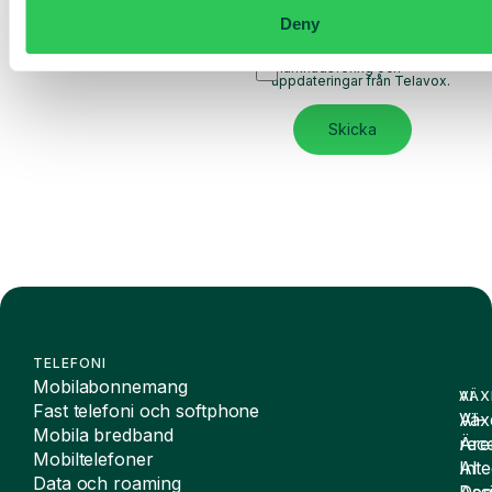
Notice
och samtycker till
Deny
dess villkor.
Jag godkänner att ta emot
marknadsföring och
uppdateringar från Telavox.
Skicka
TELEFONI
Mobilabonnemang
VÄX
AI
Fast telefoni och softphone
Väx
AI-
Mobila bredband
Äre
rece
Mobiltelefoner
Inte
AI
Data och roaming