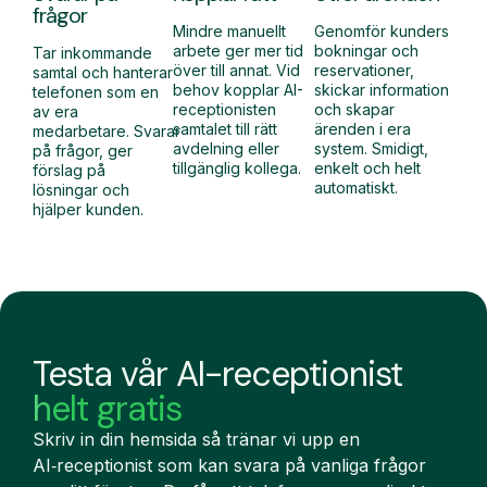
frågor
Mindre manuellt
Genomför kunders
arbete ger mer tid
bokningar och
Tar inkommande
över till annat. Vid
reservationer,
samtal och hanterar
behov kopplar AI-
skickar information
telefonen som en
receptionisten
och skapar
av era
samtalet till rätt
ärenden i era
medarbetare. Svarar
avdelning eller
system. Smidigt,
på frågor, ger
tillgänglig kollega.
enkelt och helt
förslag på
automatiskt.
lösningar och
hjälper kunden.
Testa vår AI-receptionist
helt gratis
Skriv in din hemsida så tränar vi upp en
AI‑receptionist som kan svara på vanliga frågor