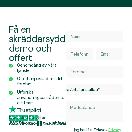
Få en
skräddarsydd
demo och
offert
Genomgång av våra
tjänster
Offert anpassad för ditt
företag
Utforska
användningsområden för
ditt team
Baserat på 430 omdömen
Jag har läst Telavox
Privacy