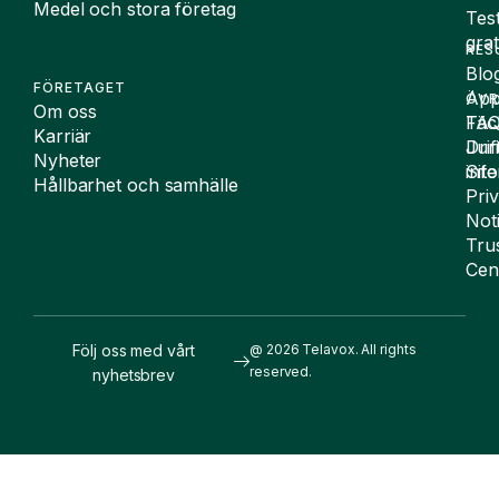
Medel och stora företag
Tes
grat
RES
Blo
FÖRETAGET
App
ÖVR
Om oss
FA
Täc
Karriär
Drif
Juri
Nyheter
Sit
inf
Hållbarhet och samhälle
Pri
Not
Tru
Cen
Följ oss med vårt
@ 2026 Telavox. All rights
reserved.
nyhetsbrev