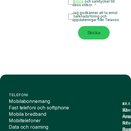
Notice
och samtycker till
dess villkor.
Jag godkänner att ta emot
marknadsföring och
uppdateringar från Telavox.
Skicka
TELEFONI
Mobilabonnemang
VÄX
AI
Fast telefoni och softphone
Väx
AI-
Mobila bredband
Äre
rece
Mobiltelefoner
Inte
AI
Data och roaming
De
Assi