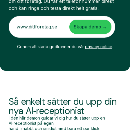
om ditt företag. Du får ett telefonnummer direkt
och kan ringa och testa direkt helt gratis.
Skapa demo →
Genom att starta godkänner du vår
privacy notice
.
Så enkelt sätter du upp din
nya AI‑receptionist
I den här demon guidar vi dig hur du sätter upp en
AI‑receptionist på egen
hand, snabbt och smidigt med bara ett par klick.