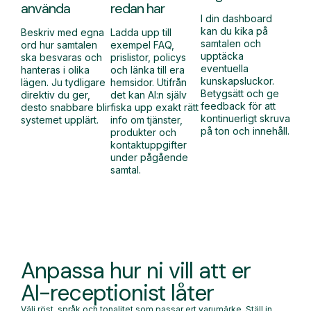
använda
redan har
I din dashboard
kan du kika på
Beskriv med egna
Ladda upp till
samtalen och
ord hur samtalen
exempel FAQ,
upptäcka
ska besvaras och
prislistor, policys
eventuella
hanteras i olika
och länka till era
kunskapsluckor.
lägen. Ju tydligare
hemsidor. Utifrån
Betygsätt och ge
direktiv du ger,
det kan AI:n själv
feedback för att
desto snabbare blir
fiska upp exakt rätt
kontinuerligt skruva
systemet upplärt.
info om tjänster,
på ton och innehåll.
produkter och
kontaktuppgifter
under pågående
samtal.
Anpassa hur ni vill att er
AI-receptionist låter
Välj röst, språk och tonalitet som passar ert varumärke. Ställ in