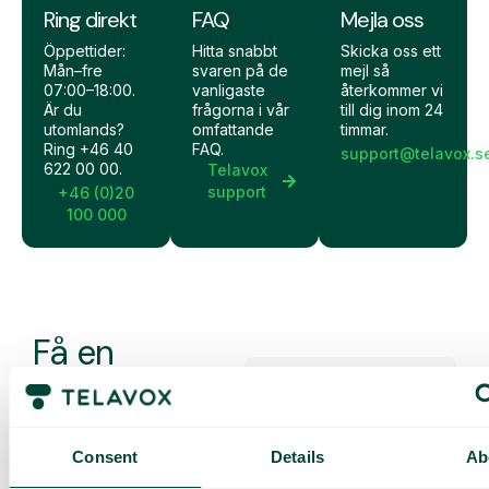
Ring direkt
FAQ
Mejla oss
Öppettider:
Hitta snabbt
Skicka oss ett
Mån–fre
svaren på de
mejl så
07:00–18:00.
vanligaste
återkommer vi
Är du
frågorna i vår
till dig inom 24
utomlands?
omfattande
timmar.
Ring +46 40
FAQ.
support@telavox.s
622 00 00.
Telavox
support
+46 (0)20
100 000
Få en
skräddarsydd
demo och
offert
Consent
Details
Ab
Genomgång av våra