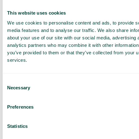
tjänster
This website uses cookies
Offert anpassad för ditt
företag
We use cookies to personalise content and ads, to provide s
Utforska
media features and to analyse our traffic. We also share info
användningsområden för
about your use of our site with our social media, advertising 
ditt team
analytics partners who may combine it with other information
you’ve provided to them or that they’ve collected from your us
Baserat på 430 omdömen
services.
Jag har läst Telavox
Privacy
Notice
och samtycker till
dess villkor.
Consent
Jag godkänner att ta emot
marknadsföring och
Necessary
Selection
uppdateringar från Telavox.
Skicka
Preferences
Statistics