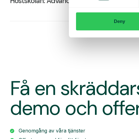
Höstskolan: Advanced Nodes (del 2)
Deny
Få en skrädda
demo och offe
Genomgång av våra tjänster