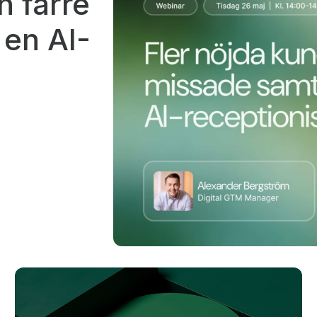
h färre
en AI-