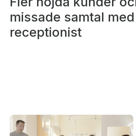
Fler nöjda kunder oc
missade samtal med 
receptionist