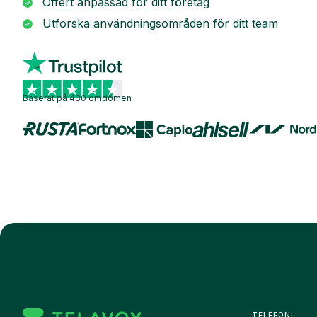
Offert anpassad för ditt företag
Utforska användningsområden för ditt team
Baserat på 430 omdömen
TELEFONI