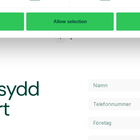
Höstskolan: Advanced Nodes (del 1)
Allow selection
1
2
rsydd
rt