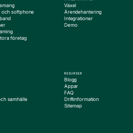
nemang
Växel
i och softphone
Ärendehantering
dband
Integrationer
ner
Demo
oaming
tora företag
RESURSER
Blogg
Appar
FAQ
och samhälle
Driftinformation
Sitemap