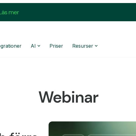
Läs mer
egrationer
AI
Priser
Resurser
Webinar