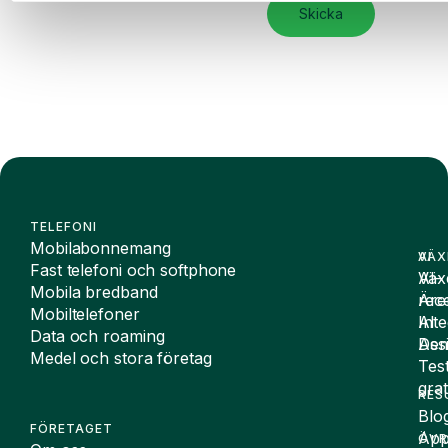
Skicka
TELEFONI
Mobilabonnemang
VÄX
AI
Fast telefoni och softphone
Väx
AI-
Mobila bredband
Äre
rece
Mobiltelefoner
Inte
AI
Data och roaming
De
Assi
Medel och stora företag
Tes
grat
RES
Blo
FÖRETAGET
App
ÖVR