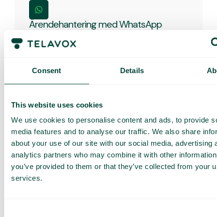
Ärendehantering med WhatsApp
Ge kunderna support direkt via WhatsApp –
snabbt, enkelt och personligt i en kanal de redan
använder.
Consent
Details
Ab
This website uses cookies
We use cookies to personalise content and ads, to provide s
Ärendehantering med AI
media features and to analyse our traffic. We also share info
Låt vårt AI verktyg fånga och summera era
about your use of our site with our social media, advertising 
kundsamtal för en effektivare ärendehantering.
analytics partners who may combine it with other information
you’ve provided to them or that they’ve collected from your us
services.
Consent