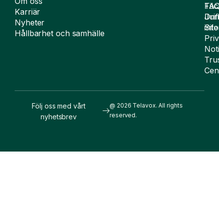
Om oss
FA
Täc
Karriär
Drif
Juri
Nyheter
Sit
inf
Hållbarhet och samhälle
Pri
Not
Tru
Cen
Följ oss med vårt
@ 2026 Telavox. All rights
reserved.
nyhetsbrev