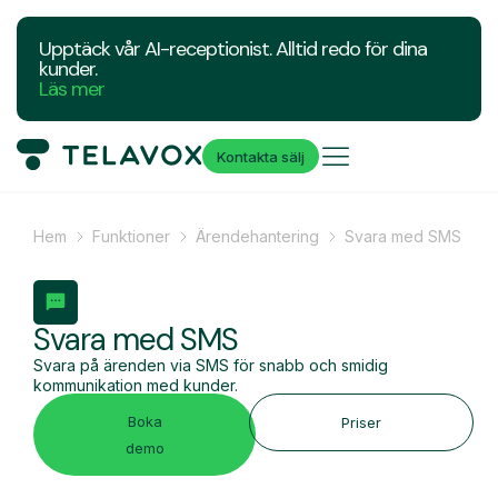
Upptäck vår AI-receptionist. Alltid redo för dina
kunder.
Läs mer
Kontakta sälj
Hem
Funktioner
Ärendehantering
Svara med SMS
Svara med SMS
Svara på ärenden via SMS för snabb och smidig
kommunikation med kunder.
Boka
Priser
demo