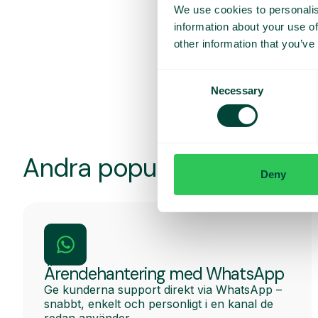
We use cookies to personalis
information about your use of
other information that you’ve
Kom
Micr
Consent
Necessary
Selection
Andra populära funktioner
Deny
Ärendehantering med WhatsApp
Ge kunderna support direkt via WhatsApp –
snabbt, enkelt och personligt i en kanal de