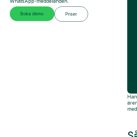
WhatsApp-meddelanden.
Boka demo
Priser
Hant
äre
medd
S