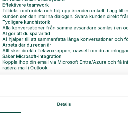
Effektivare teamwork
Tilldela, omfördela och följ upp ärenden enkelt. Lägg till 
kunden ser den interna dialogen. Svara kunden direkt fr
Tydligare kundhistorik
Alla konversationer från samma avsändare samlas i en och
AI gör att du sparar tid
AI hjälper till att sammanfatta långa konversationer och f
Arbeta där du redan är
Allt sker direkt i Telavox-appen, oavsett om du är inlogga
Säker Microsoft-integration
Koppla ihop din email via Microsoft Entra/Azure och få in
radera mail i Outlook.
iktiga funktioner
Details
Inkommande email blir automatiskt ett ärende.
Svara direkt i Telavox med stöd för TO/CC och bilagor
Skriv interna anteckningar och koppla in kollegor på är
AI hjälper dig att sammanfatta och kategorisera dialogen