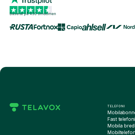
Baserat på 430 omdömen
TELEFONI
Mobilabon
Fast telefon
Mobila bre
Mobiltelefo