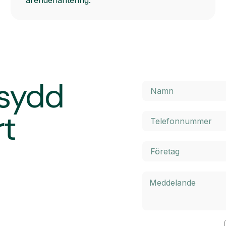
ärendehantering.
rsydd
rt