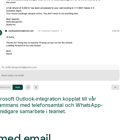
soft Outlook‑integration kopplat till vår
llsammans med telefonsamtal och WhatsApp-
idigare samarbete i teamet.
 med email