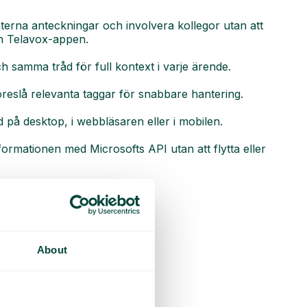
interna anteckningar och involvera kollegor utan att
ån Telavox-appen.
 samma tråd för full kontext i varje ärende.
öreslå relevanta taggar för snabbare hantering.
d på desktop, i webbläsaren eller i mobilen.
formationen med Microsofts API utan att flytta eller
About
endet med @-mentions
 per ämne.