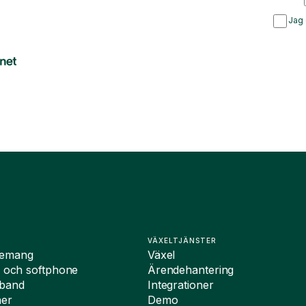
Jag 
VÄXELTJÄNSTER
nemang
Växel
i och softphone
Ärendehantering
dband
Integrationer
ner
Demo