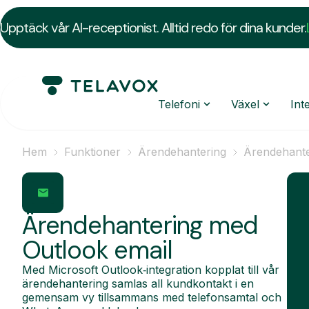
Upptäck vår AI-receptionist. Alltid redo för dina kunder.
Telefoni
Växel
Int
Hem
Funktioner
Ärendehantering
Ärendehante
Ärendehantering med
Outlook email
Med Microsoft Outlook‑integration kopplat till vår
ärendehantering samlas all kundkontakt i en
gemensam vy tillsammans med telefonsamtal och