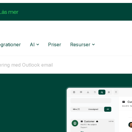
Läs mer
egrationer
AI
Priser
Resurser
ring med Outlook email