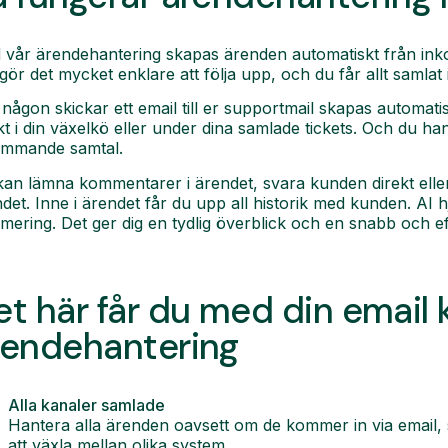
 vår ärendehantering skapas ärenden automatiskt från i
gör det mycket enklare att följa upp, och du får allt samla
någon skickar ett email till er supportmail skapas automati
kt i din växelkö eller under dina samlade tickets. Och du ha
ommande samtal.
an lämna kommentarer i ärendet, svara kunden direkt eller
det. Inne i ärendet får du upp all historik med kunden. AI 
ering. Det ger dig en tydlig överblick och en snabb och ef
t här får du med din email ko
rendehantering
Alla kanaler samlade
Hantera alla ärenden oavsett om de kommer in via email
att växla mellan olika system.