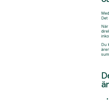
Med
Det 
När 
dire
ink
Du k
ären
summ
De
ä