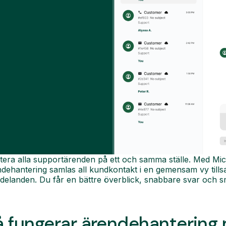
era alla supportärenden på ett och samma ställe. Med Micro
ndehantering samlas all kundkontakt i en gemensam vy ti
elanden. Du får en bättre överblick, snabbare svar och sm
å fungerar ärendehantering