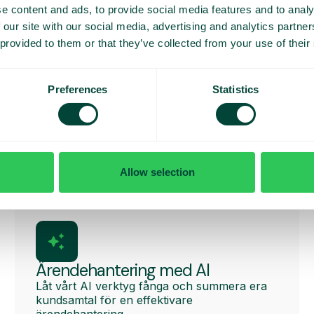
Sök efter ärenden på telefonnummer, ämnesrad eller äre
e content and ads, to provide social media features and to analy
Fullt stöd för iOS och Android
 our site with our social media, advertising and analytics partn
 provided to them or that they’ve collected from your use of their
 igång här:
osoft email integration för ärendehantering
Preferences
Statistics
Allow selection
Ärendehantering med AI
Låt vårt AI verktyg fånga och summera era
kundsamtal för en effektivare