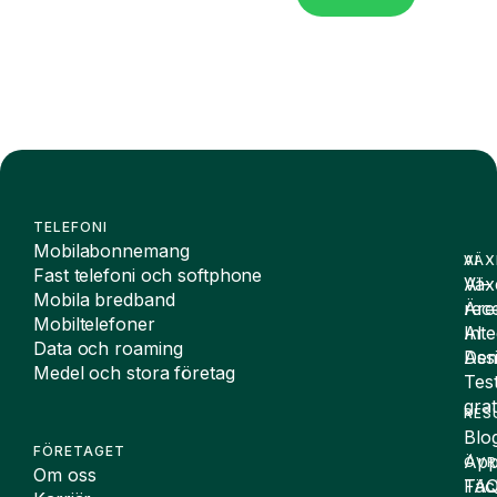
TELEFONI
Mobilabonnemang
VÄX
AI
Fast telefoni och softphone
Väx
AI-
Mobila bredband
Äre
rece
Mobiltelefoner
Inte
AI
Data och roaming
De
Assi
Medel och stora företag
Tes
grat
RES
Blo
FÖRETAGET
App
ÖVR
Om oss
FA
Täc