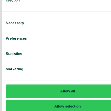
services.
Consent
Necessary
Samtalssummering
Selection
Få en snabb sammanfattning av varje kundsamtal
– direkt efter avslutat samtal.
Preferences
Statistics
Transkribera växelsamtal
Marketing
Omvandla varje samtal till text – sökbart, spårbart
och enkelt att följa upp.
Allow all
Få en
Allow selection