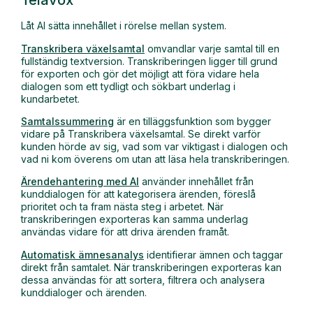
Telavox
Låt AI sätta innehållet i rörelse mellan system.
Transkribera växelsamtal
omvandlar varje samtal till en
fullständig textversion. Transkriberingen ligger till grund
för exporten och gör det möjligt att föra vidare hela
dialogen som ett tydligt och sökbart underlag i
kundarbetet.
Samtalssummering
är en tilläggsfunktion som bygger
vidare på Transkribera växelsamtal. Se direkt varför
kunden hörde av sig, vad som var viktigast i dialogen och
vad ni kom överens om utan att läsa hela transkriberingen.
Ärendehantering med AI
använder innehållet från
kunddialogen för att kategorisera ärenden, föreslå
prioritet och ta fram nästa steg i arbetet. När
transkriberingen exporteras kan samma underlag
användas vidare för att driva ärenden framåt.
Automatisk ämnesanalys
identifierar ämnen och taggar
direkt från samtalet. När transkriberingen exporteras kan
dessa användas för att sortera, filtrera och analysera
kunddialoger och ärenden.