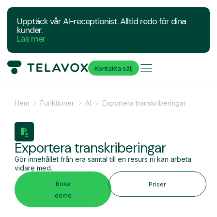
Upptäck vår AI-receptionist. Alltid redo för dina
kunder.
Läs mer
Kontakta sälj
Hem
Funktioner
AI
Exportera transkriberingar
Exportera transkriberingar
Gör innehållet från era samtal till en resurs ni kan arbeta
vidare med.
Boka
Priser
demo