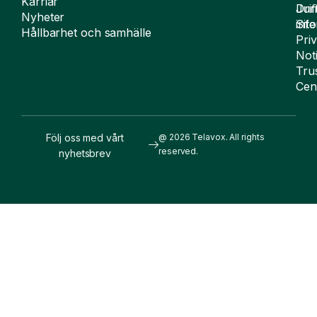
Karriär
Drif
Juri
Nyheter
Sit
inf
Hållbarhet och samhälle
Pri
Not
Tru
Cen
Följ oss med vårt
@ 2026 Telavox. All rights
reserved.
nyhetsbrev