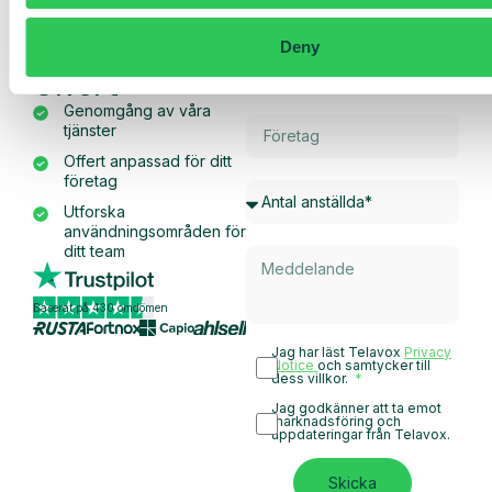
skräddarsydd
demo och
Deny
offert
Genomgång av våra
tjänster
Offert anpassad för ditt
företag
Utforska
användningsområden för
ditt team
Baserat på 430 omdömen
Jag har läst Telavox
Privacy
Notice
och samtycker till
dess villkor.
Jag godkänner att ta emot
marknadsföring och
uppdateringar från Telavox.
Skicka