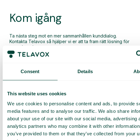
Kom igång
Ta nästa steg mot en mer sammanhållen kunddialog.
Kontakta Telavox så hjälper vi er att ta fram rätt lösning för
er verksamhet.
Consent
Details
Ab
Andra populära funktioner
This website uses cookies
We use cookies to personalise content and ads, to provide s
media features and to analyse our traffic. We also share info
Automatisk ämnesanalys
about your use of our site with our social media, advertising 
Se direkt vilka ämnen era kundsamtal handlar om.
analytics partners who may combine it with other information
you’ve provided to them or that they’ve collected from your us