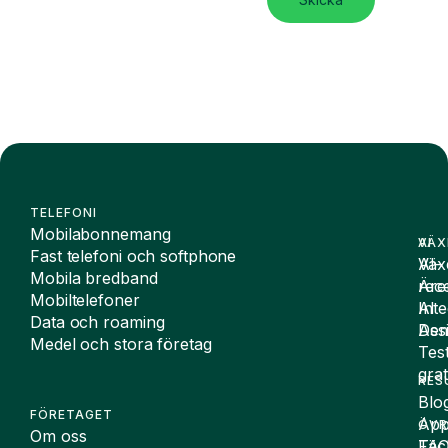
TELEFONI
Mobilabonnemang
VÄX
AI
Fast telefoni och softphone
Väx
AI-
Mobila bredband
Äre
rece
Mobiltelefoner
Inte
AI
Data och roaming
De
Assi
Medel och stora företag
Tes
grat
RES
Blo
FÖRETAGET
App
ÖVR
Om oss
FA
Täc