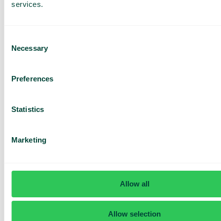
services.
Schemalägg hur växeln ska hantera samtal under
röda dagar, semesterperioder och andra
särskilda datum. Öppettider, meddelanden och
samtalsflöden aktiveras automatiskt när perioden
Consent
börjar.
Necessary
Selection
Preferences
Statistics
SMS to Caller
Gör det enkelt att hålla kunderna informerade via
SMS före, under eller efter ett inkommande
Marketing
samtal.
Allow all
Få en
Allow selection