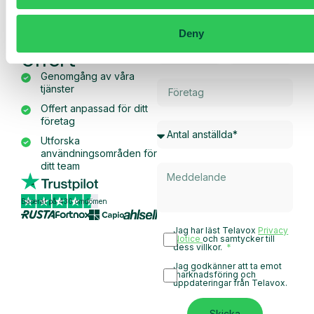
skräddarsydd
demo och
Deny
offert
Genomgång av våra
tjänster
Offert anpassad för ditt
företag
Utforska
användningsområden för
ditt team
Baserat på 430 omdömen
Jag har läst Telavox
Privacy
Notice
och samtycker till
dess villkor.
Jag godkänner att ta emot
marknadsföring och
uppdateringar från Telavox.
Skicka