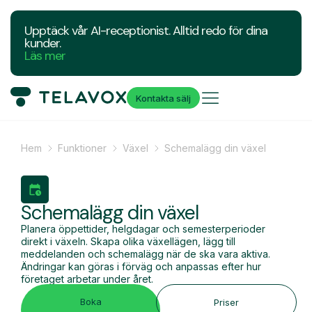
Upptäck vår AI-receptionist. Alltid redo för dina
kunder.
Läs mer
Kontakta sälj
Hem
Funktioner
Växel
Schemalägg din växel
Schemalägg din växel
Planera öppettider, helgdagar och semesterperioder
direkt i växeln. Skapa olika växellägen, lägg till
meddelanden och schemalägg när de ska vara aktiva.
Ändringar kan göras i förväg och anpassas efter hur
företaget arbetar under året.
Boka
Priser