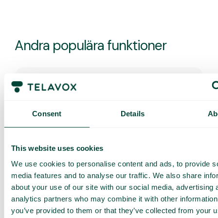
Andra populära funktioner
Operator
Consent
Details
Ab
Operator gör det enkelt för professionella
telefonister och receptionister att hantera stora
volymer av samtal direkt i webbläsaren.
This website uses cookies
We use cookies to personalise content and ads, to provide s
media features and to analyse our traffic. We also share info
about your use of our site with our social media, advertising 
analytics partners who may combine it with other information
you’ve provided to them or that they’ve collected from your us
Schemalägg händelser och helgdagar