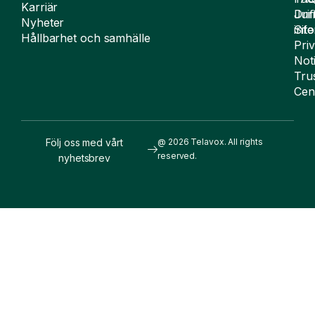
Karriär
Drif
Juri
Nyheter
Sit
inf
Hållbarhet och samhälle
Pri
Not
Tru
Cen
Följ oss med vårt
@ 2026 Telavox. All rights
reserved.
nyhetsbrev