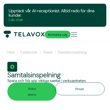
Upptäck vår AI-receptionist. Alltid redo för dina
kunder.
Läs mer
Kontakta sälj
Hem
Funktioner
Växel
Samtalsinspelning
Samtalsinspelning
Spara och följ upp viktiga samtal i verksamheten.
Boka
Priser
demo