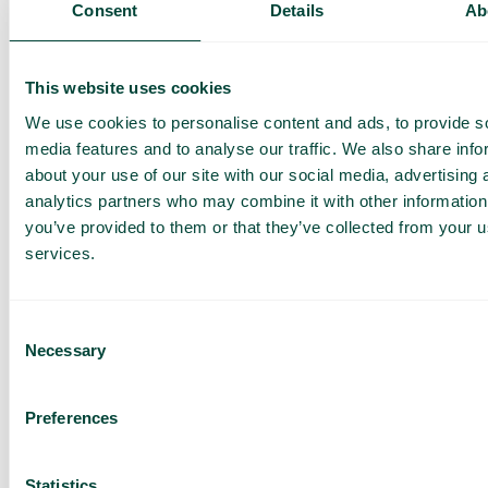
Consent
Details
Ab
Schemalägg händelser och helgdagar
This website uses cookies
Schemalägg hur växeln ska hantera samtal under
We use cookies to personalise content and ads, to provide s
röda dagar, semesterperioder och andra
särskilda datum. Öppettider, meddelanden och
media features and to analyse our traffic. We also share info
samtalsflöden aktiveras automatiskt när perioden
about your use of our site with our social media, advertising 
börjar.
analytics partners who may combine it with other information
you’ve provided to them or that they’ve collected from your us
services.
Consent
SMS to Caller
Necessary
Selection
Gör det enkelt att hålla kunderna informerade via
SMS före, under eller efter ett inkommande
samtal.
Preferences
Statistics