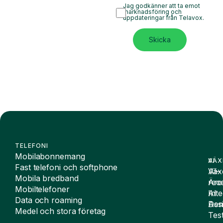
Jag godkänner att ta emot
marknadsföring och
uppdateringar från Telavox.
Skicka
TELEFONI
Mobilabonnemang
VÄX
AI
Fast telefoni och softphone
Väx
AI-
Mobila bredband
Äre
rece
Mobiltelefoner
Inte
AI
Data och roaming
De
Assi
Medel och stora företag
Tes