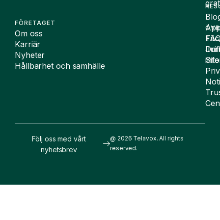
grat
RES
Blo
FÖRETAGET
App
ÖVR
Om oss
FA
Täc
Karriär
Drif
Juri
Nyheter
Sit
inf
Hållbarhet och samhälle
Pri
Not
Tru
Cen
Följ oss med vårt
@ 2026 Telavox. All rights
reserved.
nyhetsbrev