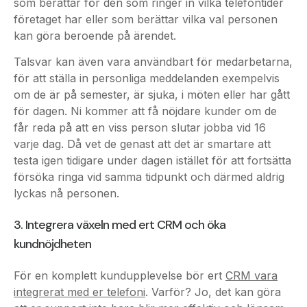
kan göra beroende på ärendet.
Talsvar kan även vara användbart för medarbetarna,
för att ställa in personliga meddelanden exempelvis
om de är på semester, är sjuka, i möten eller har gått
för dagen. Ni kommer att få nöjdare kunder om de
får reda på att en viss person slutar jobba vid 16
varje dag. Då vet de genast att det är smartare att
testa igen tidigare under dagen istället för att fortsätta
försöka ringa vid samma tidpunkt och därmed aldrig
lyckas nå personen.
3. Integrera växeln med ert CRM och öka
kundnöjdheten
För en komplett kundupplevelse bör ert
CRM vara
integrerat med er telefoni
. Varför? Jo, det kan göra
att er support inte bara blir mer effektiv och lönsam –
utan även att
kunderna blir mycket nöjdare
.