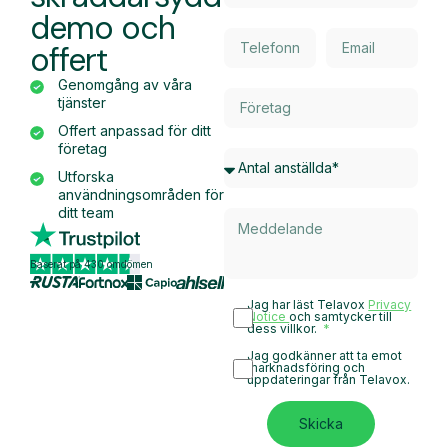
offert
Genomgång av våra
tjänster
Offert anpassad för ditt
företag
Utforska
användningsområden för
ditt team
Baserat på 430 omdömen
Jag har läst Telavox
Privacy
Notice
och samtycker till
dess villkor.
Jag godkänner att ta emot
marknadsföring och
uppdateringar från Telavox.
Skicka