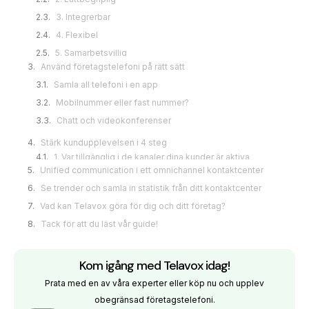
Mobilnummer eller fast nummer?
Chatt och videokonferenser
Stärk kundupplevelsen i 4 steg
1. Var tillgänglig i de kanaler dina kunder är aktiva
2. Bemöt kundernas ökade krav på tillgänglighet med
IVR
3. Integrera växeln med ert CRM och öka
Unified communication i ett omnichannel kontaktcenter
kundnöjdheten
Se trender och samla in statistik från ditt kontaktcenter
4. Investera i rätt antal växlar
Vad kan Telavox göra för dig och ditt företag?
Tack för att du läst vår guide!
Kom igång med Telavox idag!
Prata med en av våra experter eller köp nu och upplev
obegränsad företagstelefoni.
Se priser