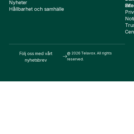
Not
Tru
Cen
Följ oss med vårt
@ 2026 Telavox. All rights
reserved.
nyhetsbrev