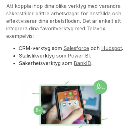
effektiviserar dina arbetsflöden. Det är enkelt att
integrera dina favoritverktyg med Telavox,
exempelvis:
CRM-verktyg som
Salesforce
och
Hubspot
.
Statistikverktyg som
Power BI
.
Säkerhetsverktyg som
BankID
.
En av de integrationer våra kunder uppskattar som
mest är med
Microsoft Teams
. Med din telefoni i