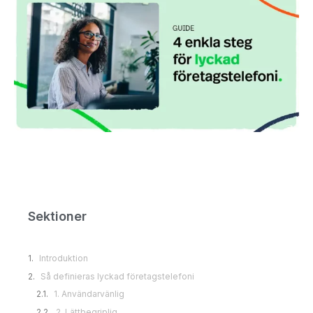
Sektioner
Introduktion
Så definieras lyckad företagstelefoni
Använd företagstelefoni på rätt sätt
Samla all telefoni i en app