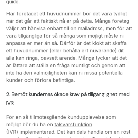
när det går att faktiskt nå er på detta. Många företag
väljer att hänvisa enbart till en mailadress, men för att
vara tillgängliga för så många som möjligt måste ni
anpassa er mer än så. Därför är det klokt att skaffa
ett huvudnummer (eller behålla ert nuvarande) dit
alla kan ringa, oavsett ärende. Många tycker att det
är lättare att ställa en fråga muntligt och genom att
inte ha den valmöjligheten kan ni missa potentiella
kunder och förlora befintliga.
2. Bemöt kundernas ökade krav på tillgänglighet med
IVR
För en så tillmötesgående kundupplevelse som
möjligt bör du ha en
talsvarsfunktion
(IVR)
implementerad. Det kan dels handla om en röst
som berättar för den som ringer in vilka telefontider
företaget har eller som berättar vilka val personen