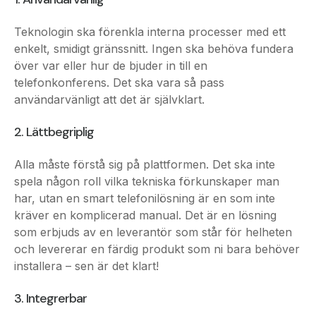
enkelt, smidigt gränssnitt. Ingen ska behöva fundera
över var eller hur de bjuder in till en
telefonkonferens. Det ska vara så pass
användarvänligt att det är självklart.
2. Lättbegriplig
Alla måste förstå sig på plattformen. Det ska inte
spela någon roll vilka tekniska förkunskaper man
har, utan en smart telefonilösning är en som inte
kräver en komplicerad manual. Det är en lösning
som erbjuds av en leverantör som står för helheten
och levererar en färdig produkt som ni bara behöver
installera – sen är det klart!
3. Integrerbar
För att kunna erbjuda en så väl sammantagen
upplevelse för kunderna som möjligt är det optimala