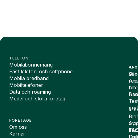
TELEFONI
Mobilabonnemang
VÄX
AI
Fast telefoni och softphone
Väx
AI-
Mobila bredband
Äre
rece
Mobiltelefoner
Inte
AI
Data och roaming
De
Assi
Medel och stora företag
Tes
grat
RES
Blo
FÖRETAGET
App
ÖVR
Om oss
FA
Täc
Karriär
Drif
Juri
Nyheter
Sit
inf
Hållbarhet och samhälle
Pri