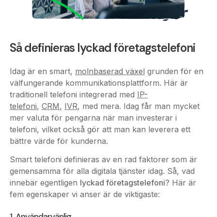
Så definieras lyckad företagstelefoni
Idag är en smart,
molnbaserad växel
grunden för en
välfungerande kommunikationsplattform. Här är
traditionell telefoni integrerad med
IP-
telefoni
,
CRM
,
IVR
, med mera. Idag får man mycket
mer valuta för pengarna när man investerar i
telefoni, vilket också gör att man kan leverera ett
bättre värde för kunderna.
Smart telefoni definieras av en rad faktorer som är
gemensamma för alla digitala tjänster idag. Så, vad
innebär egentligen
lyckad företagstelefoni
? Här är
fem egenskaper vi anser är de viktigaste:
1. Användarvänlig
Teknologin ska förenkla interna processer med ett