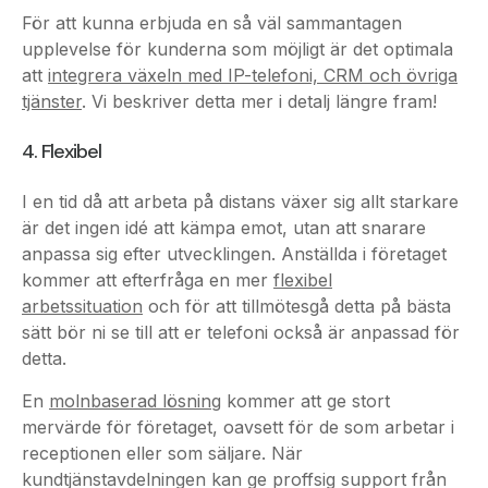
att
integrera växeln med IP-telefoni, CRM och övriga
tjänster
. Vi beskriver detta mer i detalj längre fram!
4. Flexibel
I en tid då att arbeta på distans växer sig allt starkare
är det ingen idé att kämpa emot, utan att snarare
anpassa sig efter utvecklingen. Anställda i företaget
kommer att efterfråga en mer
flexibel
arbetssituation
och för att tillmötesgå detta på bästa
sätt bör ni se till att er telefoni också är anpassad för
detta.
En
molnbaserad lösning
kommer att ge stort
mervärde för företaget, oavsett för de som arbetar i
receptionen eller som säljare. När
kundtjänstavdelningen kan ge proffsig support från
hemmakontoret och IT-medarbetare kan göra sina
felsökningar på bussen är hälften redan vunnet.