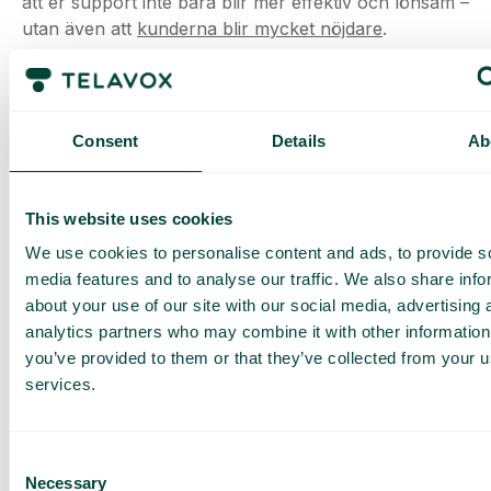
Så fort en befintlig kund ringer in får
supportpersonalen nämligen upp personens
uppgifter direkt. De får genast tillgång till all
information som krävs för att snabbt erbjuda hjälp.
De kan inte bara se kundnummer, personnummer
Consent
Details
Ab
och liknande, utan även se vad kunden köpt, och om
det finns några tidigare ärenden registrerade.
This website uses cookies
4. Investera i rätt antal växlar
We use cookies to personalise content and ads, to provide s
Ingen har lust att stå i kö
eller bli runtskickad mellan
media features and to analyse our traffic. We also share info
en massa olika menyer. Helst vill man komma fram
about your use of our site with our social media, advertising 
direkt, och omgående bli kopplad till rätt person.
analytics partners who may combine it with other information
Däremot är de flesta okej med att vänta en stund i kö
you’ve provided to them or that they’ve collected from your us
–
bara de hamnar rätt när de väl får prata med
services.
någon
. De flesta känner nog också att det känns
bättre att stå i kö (och löpande bli uppdaterad om
vilken köplats man har) än att det tutar upptaget så
Consent
Necessary
att man tvingas ringa igen och igen.
Selection