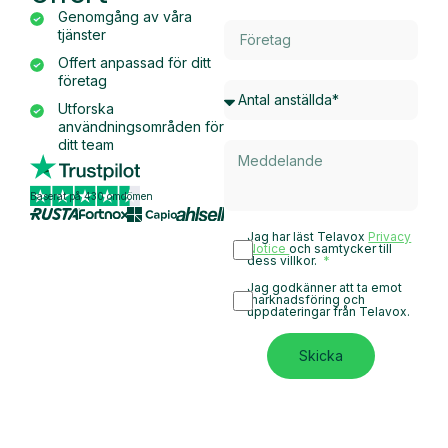
Genomgång av våra
tjänster
Offert anpassad för ditt
företag
Utforska
användningsområden för
ditt team
Baserat på 430 omdömen
Jag har läst Telavox
Privacy
Notice
och samtycker till
dess villkor.
Jag godkänner att ta emot
marknadsföring och
uppdateringar från Telavox.
Skicka