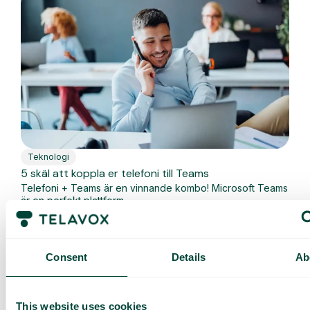
Teknologi
5 skäl att koppla er telefoni till Teams
Telefoni + Teams är en vinnande kombo! Microsoft Teams
är en perfekt plattform...
Läs mer
Consent
Details
Ab
This website uses cookies