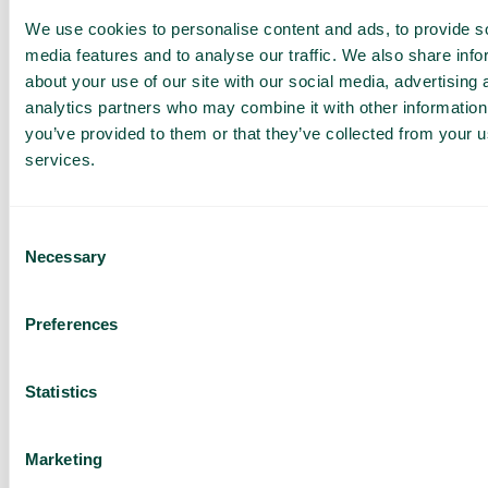
We use cookies to personalise content and ads, to provide s
media features and to analyse our traffic. We also share info
about your use of our site with our social media, advertising 
analytics partners who may combine it with other information
you’ve provided to them or that they’ve collected from your us
services.
Webinar
Telavox för handeln
Är du ständigt på jakt att förbättra er kundservice och era
Consent
arbetssätt? Telavox...
Necessary
Selection
Läs mer
Preferences
Statistics
Marketing