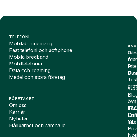
TELEFONI
Mobilabonnemang
VÄX
AI
Fast telefoni och softphone
Väx
AI-
Mobila bredband
Äre
rece
Mobiltelefoner
Inte
AI
Data och roaming
De
Assi
Medel och stora företag
Tes
grat
RES
Blo
FÖRETAGET
App
ÖVR
Om oss
FA
Täc
Karriär
Drif
Juri
Nyheter
Sit
inf
Hållbarhet och samhälle
Pri
Not