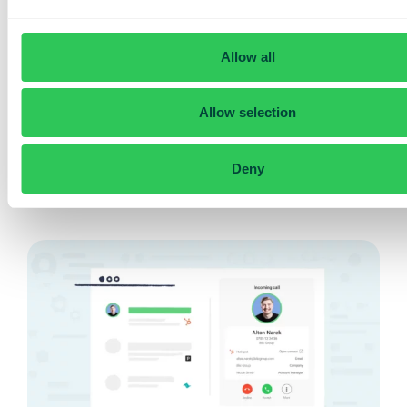
Allow all
Allmänt
Allow selection
Enklare regelefterlevnad med Telavox
Regelefterlevnad är viktigare än någonsin. Här guidar vi
dig till hur du ser...
Deny
Läs mer