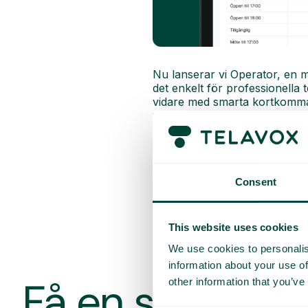
Nu lanserar vi Operator, en 
det enkelt för professionella
vidare med smarta kortkommando
vy direkt i din webbläsare ell
Läs mer om
Operator här
Consent
This website uses cookies
We use cookies to personalis
information about your use of
Få en skrädda
other information that you’ve