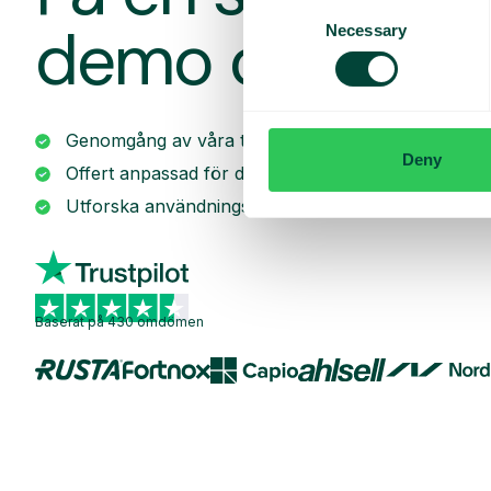
Consent
demo och offe
Necessary
Selection
Genomgång av våra tjänster
Deny
Offert anpassad för ditt företag
Utforska användningsområden för ditt team
Baserat på 430 omdömen