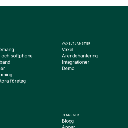
VÄXELTJÄNSTER
nemang
Växel
i och softphone
Ärendehantering
dband
Integrationer
ner
Demo
oaming
tora företag
RESURSER
Blogg
Appar