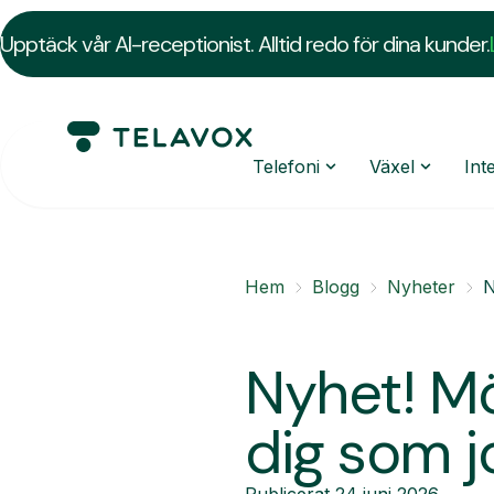
Upptäck vår AI-receptionist. Alltid redo för dina kunder.
Telefoni
Växel
Int
Hem
Blogg
Nyheter
N
Nyhet! Mö
dig som j