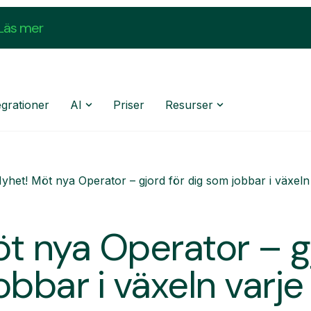
Läs mer
egrationer
AI
Priser
Resurser
yhet! Möt nya Operator – gjord för dig som jobbar i växeln
t nya Operator – gj
obbar i växeln varj