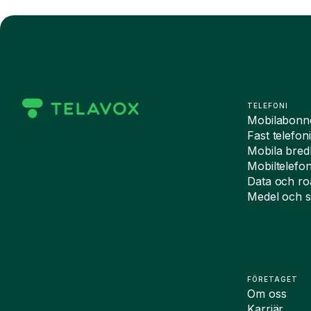
TELEFONI
Mobilabon
Fast telefon
Mobila bre
Mobiltelefo
Data och r
Medel och s
FÖRETAGET
Om oss
Karriär