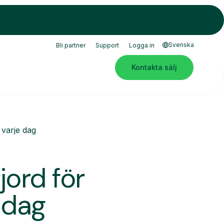
Svenska
Bli partner
Support
Logga in
Kontakta sälj
 varje dag
ord för
e dag