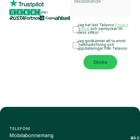
Baserat på 430 omdömen
Jag har läst Telavox
Privacy
Notice
och samtycker till
dess villkor.
Jag godkänner att ta emot
marknadsföring och
uppdateringar från Telavox.
Skicka
TELEFONI
Mobilabonnemang
VÄX
AI