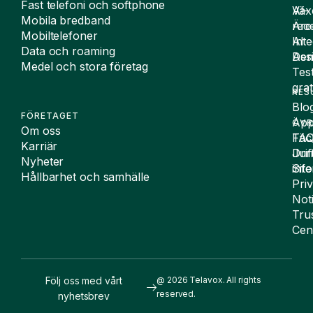
Fast telefoni och softphone
Väx
AI-
Mobila bredband
Äre
rece
Mobiltelefoner
Inte
AI
Data och roaming
De
Assi
Medel och stora företag
Tes
grat
RES
Blo
FÖRETAGET
App
ÖVR
Om oss
FA
Täc
Karriär
Drif
Juri
Nyheter
Sit
inf
Hållbarhet och samhälle
Pri
Not
Tru
Cen
Följ oss med vårt
@ 2026 Telavox. All rights
reserved.
nyhetsbrev