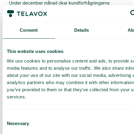
Under december månad ökar kundförfrågningarna
markant för många företag. Svensk Handels Julrapport
2023*...
Läs mer
Consent
Details
Ab
This website uses cookies
We use cookies to personalise content and ads, to provide s
media features and to analyse our traffic. We also share info
about your use of our site with our social media, advertising 
analytics partners who may combine it with other information
you’ve provided to them or that they’ve collected from your us
services.
Nyheter
Uppdatera röstmeddelanden enklare än någonsin
Consent
Nu är det slut med att spela in om och om igen för...
Necessary
Selection
Läs mer