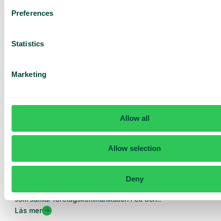
Preferences
Statistics
Marketing
Allow all
Allow selection
Allmänt
Deny
Vad är UCaaS – och hur funkar det?
UCaaS – ett samlingsnamn för molnbaserade lösningar
som samlar företagskommunikation i ett och...
Läs mer