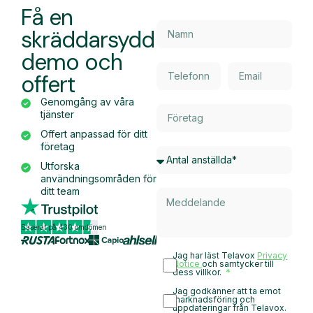
Få en
skräddarsydd
demo och
offert
Genomgång av våra
tjänster
Offert anpassad för ditt
företag
Utforska
användningsområden för
ditt team
Baserat på 430 omdömen
Jag har läst Telavox
Privacy
Notice
och samtycker till
dess villkor.
Jag godkänner att ta emot
marknadsföring och
uppdateringar från Telavox.