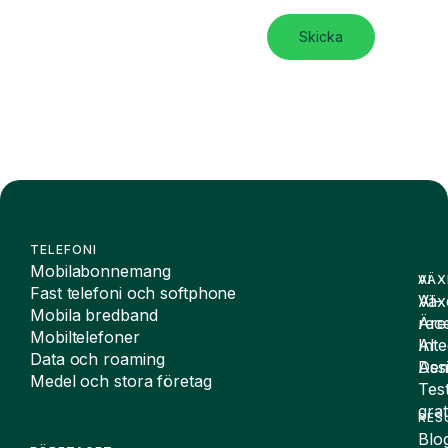
Skicka
TELEFONI
Mobilabonnemang
VÄX
AI
Fast telefoni och softphone
Väx
AI-
Mobila bredband
Äre
rece
Mobiltelefoner
Inte
AI
Data och roaming
De
Assi
Medel och stora företag
Tes
grat
RES
Blo