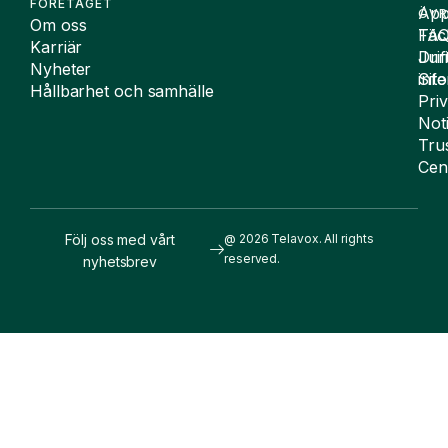
FÖRETAGET
App
ÖVR
Om oss
FA
Täc
Karriär
Drif
Juri
Nyheter
Sit
inf
Hållbarhet och samhälle
Pri
Not
Tru
Cen
Följ oss med vårt
@ 2026 Telavox. All rights
reserved.
nyhetsbrev