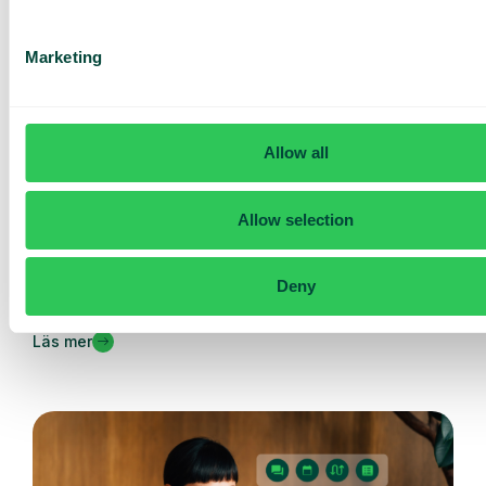
Marketing
Allow all
Allow selection
Nyheter
Ny schemaläggningsfunktion i din växel
Nu kan ni enkelt hantera öppettider och helgdagar i er
Deny
växel med vår...
Läs mer