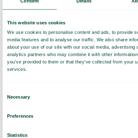
Consent
Details
Ab
This website uses cookies
We use cookies to personalise content and ads, to provide s
media features and to analyse our traffic. We also share info
about your use of our site with our social media, advertising 
analytics partners who may combine it with other information
you’ve provided to them or that they’ve collected from your us
services.
Nyheter
AI-receptionist med integration till Muntra
Consent
Tillsammans med Muntra, ett modernt journalsystem för
Necessary
Selection
tandvård, presenterar vi nu en AI-receptionist...
Läs mer
Preferences
Statistics