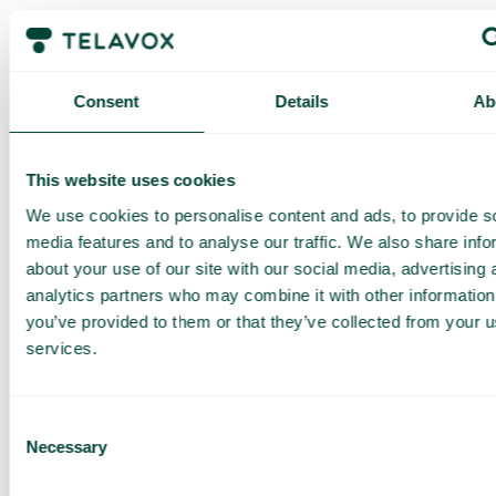
Få en
Consent
Details
Ab
skräddarsydd
demo och
offert
This website uses cookies
We use cookies to personalise content and ads, to provide s
Genomgång av våra
tjänster
media features and to analyse our traffic. We also share info
Offert anpassad för ditt
about your use of our site with our social media, advertising 
företag
analytics partners who may combine it with other information
Utforska
you’ve provided to them or that they’ve collected from your us
användningsområden för
services.
ditt team
Baserat på 430 omdömen
Consent
Necessary
Selection
Jag har läst Telavox
Privacy
Notice
och samtycker till
dess villkor.