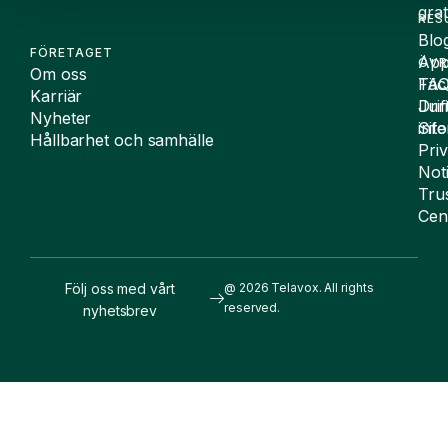
grat
RES
Blo
FÖRETAGET
App
ÖVR
Om oss
FA
Täc
Karriär
Drif
Juri
Nyheter
Sit
inf
Hållbarhet och samhälle
Pri
Not
Tru
Cen
Följ oss med vårt
@ 2026 Telavox. All rights
reserved.
nyhetsbrev