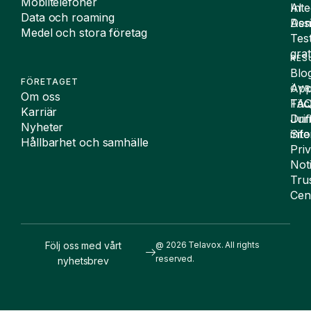
Mobiltelefoner
Inte
AI
Data och roaming
De
Assi
Medel och stora företag
Tes
grat
RES
Blo
FÖRETAGET
App
ÖVR
Om oss
FA
Täc
Karriär
Drif
Juri
Nyheter
Sit
inf
Hållbarhet och samhälle
Pri
Not
Tru
Cen
Följ oss med vårt
@ 2026 Telavox. All rights
reserved.
nyhetsbrev