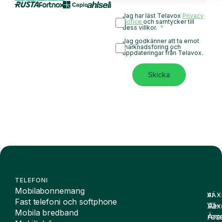
Jag har läst Telavox
Privacy
Notice
och samtycker till
dess villkor.
Jag godkänner att ta emot
marknadsföring och
uppdateringar från Telavox.
Skicka
TELEFONI
Mobilabonnemang
VÄX
AI
Fast telefoni och softphone
Väx
AI-
Mobila bredband
Äre
rece