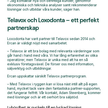
– Jag kontaktar nya och befintliga kunder, genomför
ekonomiska och tekniska analyser samt rekommenderar
lösningar och utbildar våra kunder, säger han.
Telavox och Loxodonta – ett perfekt
partnerskap
Loxodonta har varit partner till Telavox sedan 2014 och
Ercan är väldigt nöjd med samarbetet.
– Telavox är ett bra bolag med relevanta värderingar som
går hand i hand med våra. Vi har lång erfarenhet av olika
operatörer, men Telavox är unika med att ha en så
exklusiv företagsväxel. De förser oss med information,
säljverktyg och utbildningar.
Ercan uppskattar särskilt Telavox partnerprogram.
– Med Telavox i ryggen kan vi lösa näst intill allt på egen
hand, mycket tack vare den fantastiska partner-supporten,
det fungerar felfritt. Vår kontakt, Adam Steenberg, kommer
med lösningar och är ett oerhört bra säljstöd.
Lyhördhet är nyckeln till en lyckad lösning