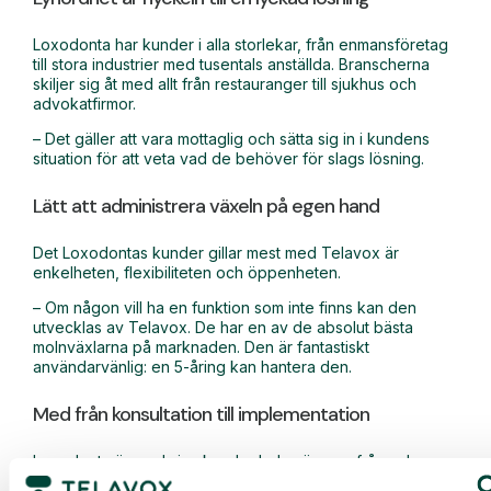
Loxodonta har kunder i alla storlekar, från enmansföretag
till stora industrier med tusentals anställda. Branscherna
skiljer sig åt med allt från restauranger till sjukhus och
advokatfirmor.
– Det gäller att vara mottaglig och sätta sig in i kundens
situation för att veta vad de behöver för slags lösning.
Lätt att administrera växeln på egen hand
Det Loxodontas kunder gillar mest med Telavox är
enkelheten, flexibiliteten och öppenheten.
– Om någon vill ha en funktion som inte finns kan den
utvecklas av Telavox. De har en av de absolut bästa
molnväxlarna på marknaden. Den är fantastiskt
användarvänlig: en 5-åring kan hantera den.
Med från konsultation till implementation
Loxodonta är med sina kunder hela vägen – från val av
lösning till support. Installationen är ett viktigt steg.