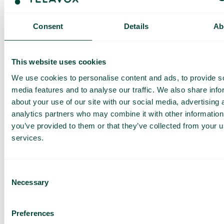
– Vi genomför våra installationer och utbildningar på egen
hand. I samband med driftsättningen har vi redan
Consent
Details
Ab
konfigurerat växeln. På så sätt kan vi fokusera på att
hjälpa användarna komma igång.
Ercan uppskattar att produktområdet telefoni har gjort en
This website uses cookies
hundraprocentig ökning i omsättning jämfört med 2018,
vilket är ett rekord.
We use cookies to personalise content and ads, to provide s
– Vi har fått cirka 1 000 anknytningar och 20 nya
media features and to analyse our traffic. We also share info
telefonikunder. Men vårt mål är inte bara att kunden ska
about your use of our site with our social media, advertising 
välja Loxodonta och Telavox en gång, vårt mål är att våra
analytics partners who may combine it with other information
kunder ska vilja välja oss kommande avtalsperiod.
you’ve provided to them or that they’ve collected from your us
Konkurrenterna blir andrahandsvalet
services.
– Telavox särskiljer sig från många konkurrenter därför att
växeltjänsterna är obundna och enkelt paketerade.
Consent
Dessutom är lösningen väldigt skalbar och prisbilden är
Necessary
Selection
sund. Telavox är den bästa molnväxeln på marknaden just
nu. Detta, i kombination med ett bra partnerprogram och
Telavox värderingar, gör att konkurrenterna blir
andrahandsvalet, säger Ercan.
Preferences