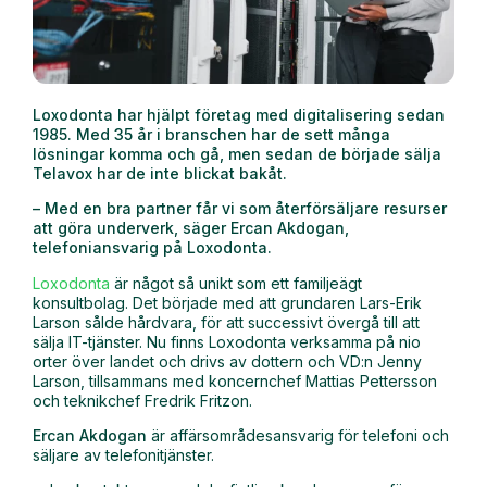
Loxodonta har hjälpt företag med digitalisering sedan
1985. Med 35 år i branschen har de sett många
lösningar komma och gå, men sedan de började sälja
Telavox har de inte blickat bakåt.
– Med en bra partner får vi som återförsäljare resurser
att göra underverk, säger Ercan Akdogan,
telefoniansvarig på Loxodonta.
Loxodonta
är något så unikt som ett familjeägt
konsultbolag. Det började med att grundaren Lars-Erik
Larson sålde hårdvara, för att successivt övergå till att
sälja IT-tjänster. Nu finns Loxodonta verksamma på nio
orter över landet och drivs av dottern och VD:n Jenny
Larson, tillsammans med koncernchef Mattias Pettersson
och teknikchef Fredrik Fritzon.
Ercan Akdogan
är affärsområdesansvarig för telefoni och
säljare av telefonitjänster.