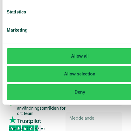
Statistics
Marketing
Få en
skräddarsydd
demo och
Allow all
offert
Allow selection
Genomgång av våra
tjänster
Offert anpassad för ditt
Deny
företag
Utforska
användningsområden för
ditt team
Baserat på 430 omdömen