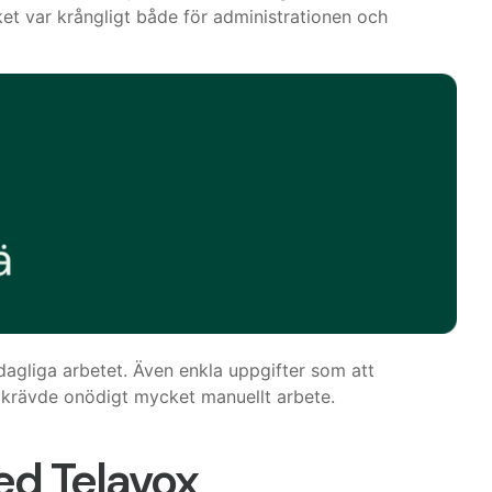
ilket var krångligt både för administrationen och
t dagliga arbetet. Även enkla uppgifter som att
r krävde onödigt mycket manuellt arbete.
ed Telavox