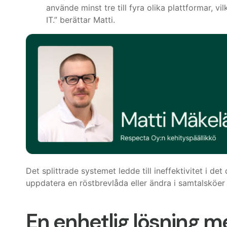
använde minst tre till fyra olika plattformar, v
IT.” berättar Matti.
Det splittrade systemet ledde till ineffektivitet i de
uppdatera en röstbrevlåda eller ändra i samtalsköe
En enhetlig lösning m