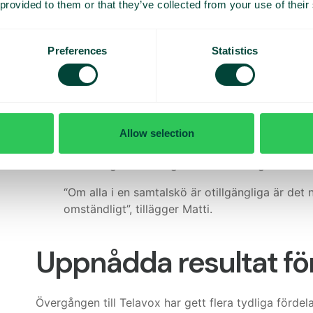
 provided to them or that they’ve collected from your use of their
Införandet av Telavox lösning gick smidigt med min
anpassade sig snabbt till det nya gränssnittet, och 
Preferences
Statistics
“Nu har vi alla våra tjänster samlade på ett stäl
enorm förbättring. Att hantera användare, just
mycket enklare idag!” säger Matti.
För egen del använder Matti både softphone-appen f
Allow selection
användare och samtalsköer. “Det är väldigt intuitivt
En annan viktig förbättring är hur undantag och ovä
“Om alla i en samtalskö är otillgängliga är det n
omständligt”, tillägger Matti.
Uppnådda resultat fö
Övergången till Telavox har gett flera tydliga fördel