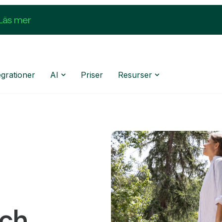
Läs mer
egrationer
AI
Priser
Resurser
och