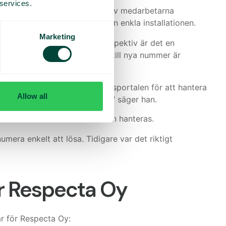
 services.
imala störningar. Majoriteten av medarbetarna
IT-avdelningen uppskattade den enkla installationen.
Marketing
le. Från ett administrativt perspektiv är det en
era växelfunktioner och lägga till nya nummer är
ör samtal och administrationsportalen för att hantera
Allow all
 och sparar mig massor av tid,” säger han.
ntade situationer nu enkelt kan hanteras.
umera enkelt att lösa. Tidigare var det riktigt
r Respecta Oy
ar för Respecta Oy: