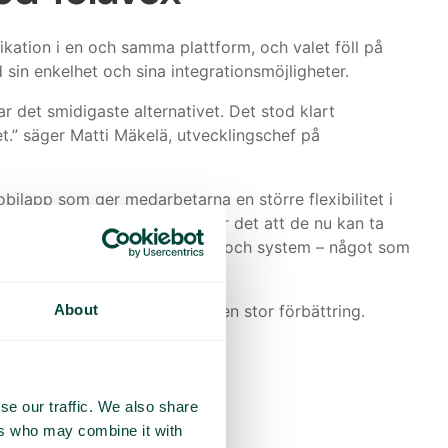
kation i en och samma plattform, och valet föll på
in enkelhet och sina integrationsmöjligheter.
ar det smidigaste alternativet. Det stod klart
et.” säger Matti Mäkelä, utvecklingschef på
lapp som ger medarbetarna en större flexibilitet i
med nära kundrelationer innebar det att de nu kan ta
ång till relevant dokumentation och system – något som
About
r och mobil, vilket har varit en stor förbättring.
are.” förklarar Matti.
snabb effekt
se our traffic. We also share
ers who may combine it with