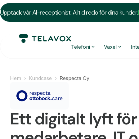
Upptäck vår AI-receptionist. Alltid redo för dina kunder.
Telefoni
Växel
Int
Hem
Kundcase
Respecta Oy
Ett digitalt lyft för
medarbetare, IT 