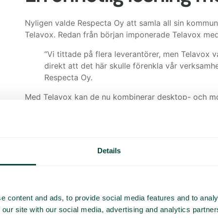
Nyligen valde Respecta Oy att samla all sin kommuni
Telavox. Redan från början imponerade Telavox med s
“Vi tittade på flera leverantörer, men Telavox v
direkt att det här skulle förenkla vår verksamh
Respecta Oy.
Med Telavox kan de nu kombinerar desktop- och mobi
hur de väljer att hantera sina samtal. För personal 
samtal direkt via datorn samtidigt som de har tillg
är helt nytt för organisationen.
Details
“Våra medarbetare kan nu växla fritt mellan dato
Det har gjort deras arbetsflöde betydligt smidig
Smidig övergång och 
e content and ads, to provide social media features and to analy
 our site with our social media, advertising and analytics partn