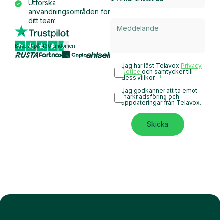
Utforska
användningsområden för
ditt team
Baserat på 430 omdömen
Jag har läst Telavox
Privacy
Notice
och samtycker till
dess villkor.
Jag godkänner att ta emot
marknadsföring och
uppdateringar från Telavox.
Skicka