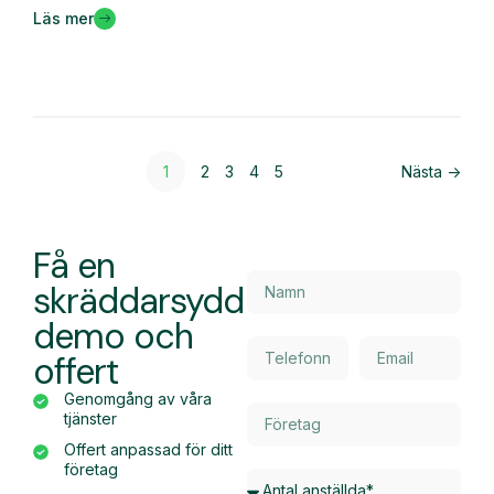
Läs mer
1
2
3
4
5
Nästa ->
Få en
skräddarsydd
demo och
offert
Genomgång av våra
tjänster
Offert anpassad för ditt
företag