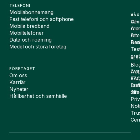
TELEFONI
Mobilabonnemang
VÄX
AI
Fast telefoni och softphone
Väx
AI-
Mobila bredband
Äre
rece
Mobiltelefoner
Inte
AI
Data och roaming
De
Assi
Medel och stora företag
Tes
grat
RES
Blo
FÖRETAGET
App
ÖVR
Om oss
FA
Täc
Karriär
Drif
Juri
Nyheter
Sit
inf
Hållbarhet och samhälle
Pri
Not
Tru
Cen