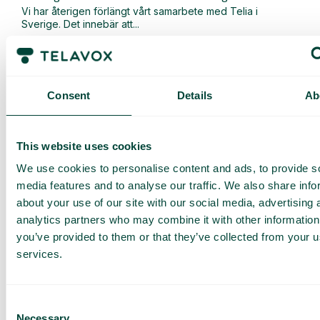
Vi har återigen förlängt vårt samarbete med Telia i
Sverige. Det innebär att...
Läs mer
Consent
Details
Ab
This website uses cookies
We use cookies to personalise content and ads, to provide s
media features and to analyse our traffic. We also share info
about your use of our site with our social media, advertising 
analytics partners who may combine it with other information
you’ve provided to them or that they’ve collected from your us
services.
Allmänt
,
Nyheter
Nu lanserar vi en uppgraderad version av vår AI-
Consent
Necessary