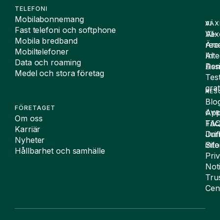
TELEFONI
Mobilabonnemang
VÄX
AI
Fast telefoni och softphone
Väx
AI-
Mobila bredband
Äre
rece
Mobiltelefoner
Inte
AI
Data och roaming
De
Assi
Medel och stora företag
Tes
grat
RES
Blo
FÖRETAGET
App
ÖVR
Om oss
FA
Täc
Karriär
Drif
Juri
Nyheter
Sit
inf
Hållbarhet och samhälle
Pri
Not
Tru
Cen