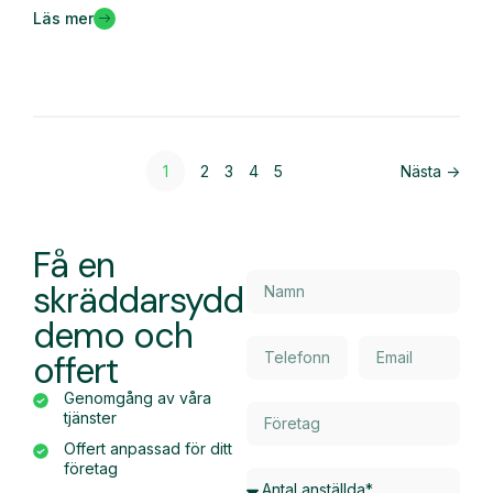
Läs mer
1
2
3
4
5
Nästa ->
Få en
skräddarsydd
demo och
offert
Genomgång av våra
tjänster
Offert anpassad för ditt
företag