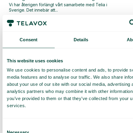
Vi har återigen förlängt vårt samarbete med Telia i
Sverige. Det innebär att...
Läs mer
Consent
Details
Ab
This website uses cookies
We use cookies to personalise content and ads, to provide s
media features and to analyse our traffic. We also share info
about your use of our site with our social media, advertising 
analytics partners who may combine it with other information
you’ve provided to them or that they’ve collected from your us
services.
Allmänt
,
Nyheter
Nu lanserar vi en uppgraderad version av vår AI-
Consent
Necessary