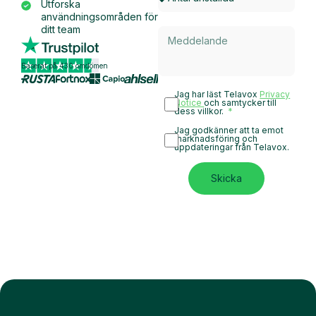
Utforska
användningsområden för
ditt team
Baserat på 430 omdömen
Jag har läst Telavox
Privacy
Notice
och samtycker till
dess villkor.
Jag godkänner att ta emot
marknadsföring och
uppdateringar från Telavox.
Skicka