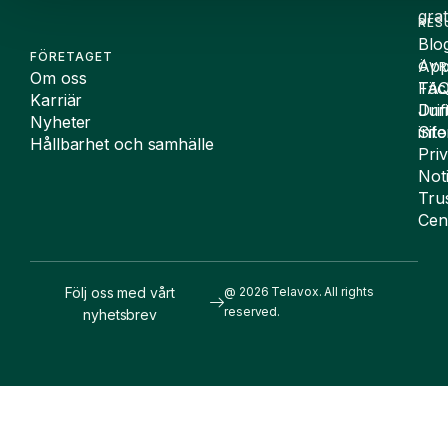
grat
RES
Blo
FÖRETAGET
App
ÖVR
Om oss
FA
Täc
Karriär
Drif
Juri
Nyheter
Sit
inf
Hållbarhet och samhälle
Pri
Not
Tru
Cen
Följ oss med vårt
@ 2026 Telavox. All rights
reserved.
nyhetsbrev