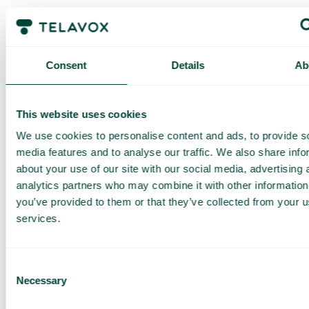
Få en
Consent
Details
Ab
skräddarsydd
demo och
offert
This website uses cookies
We use cookies to personalise content and ads, to provide s
Genomgång av våra
tjänster
media features and to analyse our traffic. We also share info
about your use of our site with our social media, advertising 
Offert anpassad för ditt
företag
analytics partners who may combine it with other information
Utforska
you’ve provided to them or that they’ve collected from your us
användningsområden för
services.
ditt team
Baserat på 430 omdömen
Consent
Necessary
Selection
Jag har läst Telavox
Privacy
Notice
och samtycker till
dess villkor.