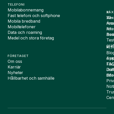
TELEFONI
Mobilabonnemang
VÄX
AI
Fast telefoni och softphone
Väx
AI-
Mobila bredband
Äre
rece
Mobiltelefoner
Inte
AI
Data och roaming
De
Assi
Medel och stora företag
Tes
grat
RES
Blo
FÖRETAGET
App
ÖVR
Om oss
FA
Täc
Karriär
Drif
Juri
Nyheter
Sit
inf
Hållbarhet och samhälle
Pri
Not
Tru
Cen