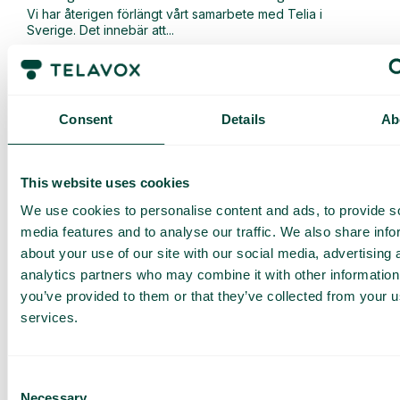
Vi har återigen förlängt vårt samarbete med Telia i
Sverige. Det innebär att...
Läs mer
Consent
Details
Ab
This website uses cookies
We use cookies to personalise content and ads, to provide s
media features and to analyse our traffic. We also share info
about your use of our site with our social media, advertising 
analytics partners who may combine it with other information
you’ve provided to them or that they’ve collected from your us
services.
Allmänt
,
Nyheter
Nu lanserar vi en uppgraderad version av vår AI-
Consent
Necessary