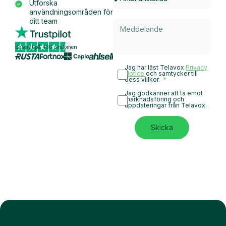
Utforska
användningsområden för
ditt team
Baserat på 430 omdömen
Jag har läst Telavox
Privacy
Notice
och samtycker till
dess villkor.
Jag godkänner att ta emot
marknadsföring och
uppdateringar från Telavox.
Skicka