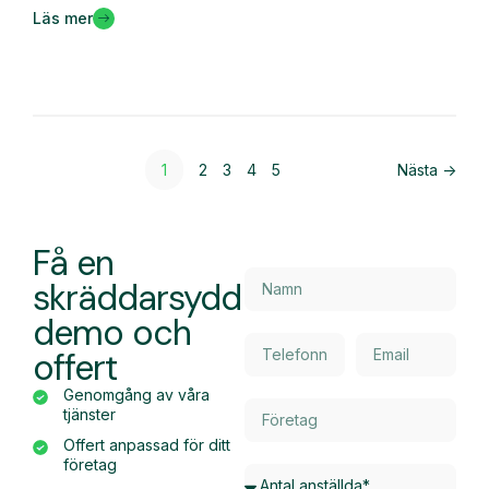
Läs mer
1
2
3
4
5
Nästa ->
Få en
skräddarsydd
demo och
offert
Genomgång av våra
tjänster
Offert anpassad för ditt
företag