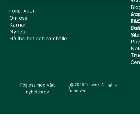
RES
Blo
FÖRETAGET
App
ÖVR
Om oss
FA
Täc
Karriär
Drif
Juri
Nyheter
Sit
inf
Hållbarhet och samhälle
Pri
Not
Tru
Cen
Följ oss med vårt
@ 2026 Telavox. All rights
reserved.
nyhetsbrev