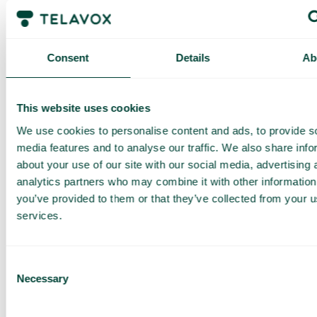
Få en
skräddarsydd
Consent
Details
Ab
demo och
offert
This website uses cookies
Genomgång av våra
We use cookies to personalise content and ads, to provide s
tjänster
media features and to analyse our traffic. We also share info
Offert anpassad för ditt
about your use of our site with our social media, advertising 
företag
analytics partners who may combine it with other information
Utforska
you’ve provided to them or that they’ve collected from your us
användningsområden för
services.
ditt team
Baserat på 430 omdömen
Consent
Necessary
Selection
Jag har läst Telavox
Privacy
Notice
och samtycker till
dess villkor.