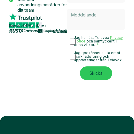
användningsområden för
ditt team
Baserat på 430 omdömen
Jag har läst Telavox
Privacy
Notice
och samtycker till
dess villkor.
Jag godkänner att ta emot
marknadsföring och
uppdateringar från Telavox.
Skicka