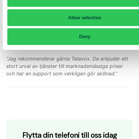
På så sätt kan kundupplevelsen bli ännu smidigare –
och AI:n en ännu mer självklar del av kundresan.
Allow selection
Rekommendationen
Deny
För Miia är valet självklart:
”Jag rekommenderar gärna Telavox. De erbjuder ett
stort urval av tjänster till marknadsmässiga priser
och har en support som verkligen gör skillnad.”
Flytta din telefoni till oss idag