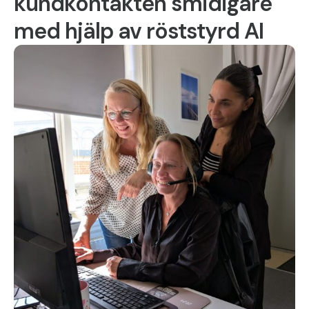
kundkontakten smidigare
med hjälp av röststyrd AI