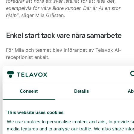
föredrar att höra ett svar istället för att läsa det,
exempelvis för våra äldre kunder. Där är AI en stor
hjälp”
, säger Miia Gråsten.
Enkel start tack vare nära samarbete
För Miia och teamet blev införandet av Telavox AI-
receptionist enkelt.
”Jag fick eminent hjälp av Telavox personal. Jag
skickade in de behov jag såg och fick stöd hela
vägen. Det var lätt att förstå och inga konstigheter.
Dessutom är det enkelt för medarbetarna att göra
Consent
Details
Ab
ändringar tack vare tydliga instruktioner,”
berättar
hon.
This website uses cookies
Hon beskriver samarbetet med Telavox team som
We use cookies to personalise content and ads, to provide s
nära och lösningsorienterat:
media features and to analyse our traffic. We also share info