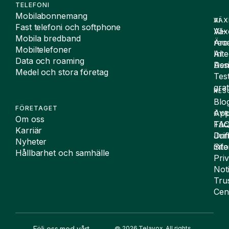
TELEFONI
Mobilabonnemang
VÄX
AI
Fast telefoni och softphone
Väx
AI-
Mobila bredband
Äre
rece
Mobiltelefoner
Inte
AI
Data och roaming
De
Assi
Medel och stora företag
Tes
grat
RES
Blo
FÖRETAGET
App
ÖVR
Om oss
FA
Täc
Karriär
Drif
Juri
Nyheter
Sit
inf
Hållbarhet och samhälle
Pri
Not
Tru
Cen
Följ oss med vårt
@ 2026 Telavox. All rights