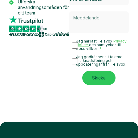
Utforska
användningsområden för
ditt team
Baserat på 430 omdömen
Jag har läst Telavox
Privacy
Notice
och samtycker till
dess villkor.
Jag godkänner att ta emot
marknadsföring och
uppdateringar från Telavox.
Skicka