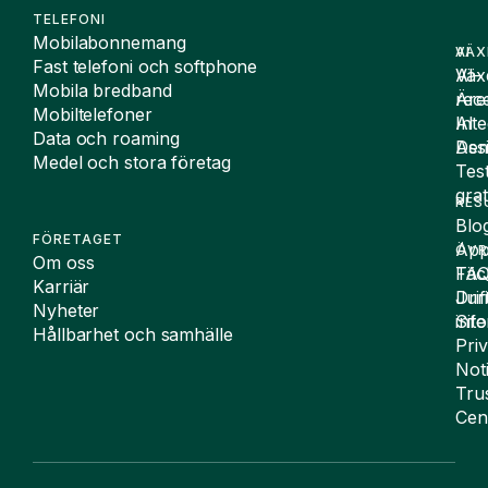
TELEFONI
Mobilabonnemang
VÄX
AI
Fast telefoni och softphone
Väx
AI-
Mobila bredband
Äre
rece
Mobiltelefoner
Inte
AI
Data och roaming
De
Assi
Medel och stora företag
Tes
grat
RES
Blo
FÖRETAGET
App
ÖVR
Om oss
FA
Täc
Karriär
Drif
Juri
Nyheter
Sit
inf
Hållbarhet och samhälle
Pri
Not
Tru
Cen