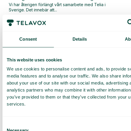
Vi har återigen förlängt vårt samarbete med Telia i
Sverige. Det innebär att...
Läs mer
Consent
Details
Ab
This website uses cookies
We use cookies to personalise content and ads, to provide s
media features and to analyse our traffic. We also share info
about your use of our site with our social media, advertising 
analytics partners who may combine it with other information
you’ve provided to them or that they’ve collected from your us
services.
Allmänt
,
Nyheter
Nu lanserar vi en uppgraderad version av vår AI-
Consent
Necessary