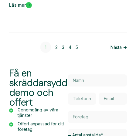
Läs mer
1
2
3
4
5
Nästa ->
Få en
skräddarsydd
demo och
offert
Genomgång av våra
tjänster
Offert anpassad för ditt
företag