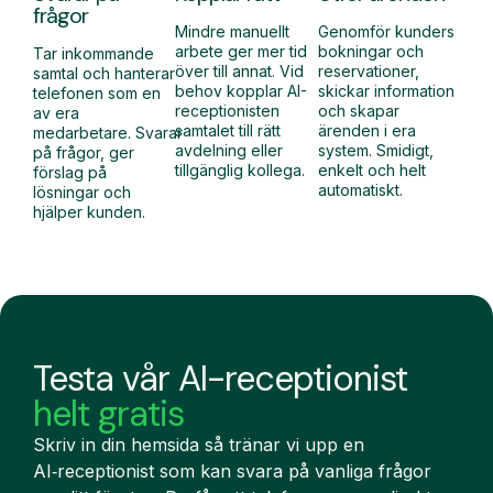
frågor
Mindre manuellt
Genomför kunders
arbete ger mer tid
bokningar och
Tar inkommande
över till annat. Vid
reservationer,
samtal och hanterar
behov kopplar AI-
skickar information
telefonen som en
receptionisten
och skapar
av era
samtalet till rätt
ärenden i era
medarbetare. Svarar
avdelning eller
system. Smidigt,
på frågor, ger
tillgänglig kollega.
enkelt och helt
förslag på
automatiskt.
lösningar och
hjälper kunden.
Testa vår AI-receptionist
helt gratis
Skriv in din hemsida så tränar vi upp en
AI‑receptionist som kan svara på vanliga frågor