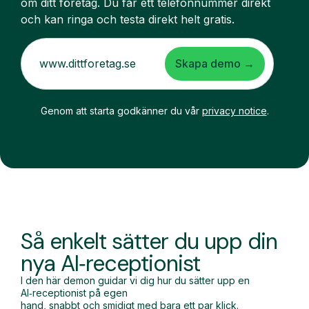
om ditt företag. Du får ett telefonnummer direkt
och kan ringa och testa direkt helt gratis.
Skapa demo →
Genom att starta godkänner du vår
privacy notice
.
Så enkelt sätter du upp din
nya AI‑receptionist
I den här demon guidar vi dig hur du sätter upp en
AI‑receptionist på egen
hand, snabbt och smidigt med bara ett par klick.