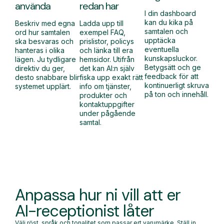
använda
redan har
I din dashboard
kan du kika på
Beskriv med egna
Ladda upp till
samtalen och
ord hur samtalen
exempel FAQ,
upptäcka
ska besvaras och
prislistor, policys
eventuella
hanteras i olika
och länka till era
kunskapsluckor.
lägen. Ju tydligare
hemsidor. Utifrån
Betygsätt och ge
direktiv du ger,
det kan AI:n själv
feedback för att
desto snabbare blir
fiska upp exakt rätt
kontinuerligt skruva
systemet upplärt.
info om tjänster,
på ton och innehåll.
produkter och
kontaktuppgifter
under pågående
samtal.
Anpassa hur ni vill att er
AI-receptionist låter
Välj röst, språk och tonalitet som passar ert varumärke. Ställ in