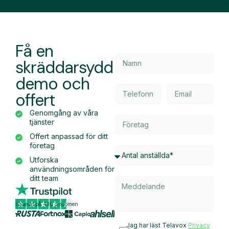
Få en
skräddarsydd
demo och
offert
Genomgång av våra
tjänster
Offert anpassad för ditt
företag
Utforska
användningsområden för
ditt team
Baserat på 430 omdömen
Jag har läst Telavox
Privacy