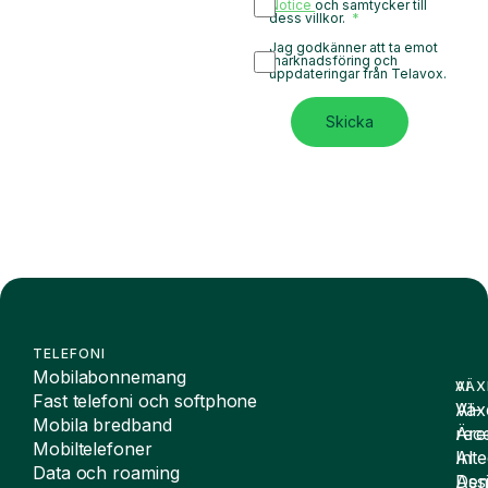
Notice
och samtycker till
dess villkor.
Jag godkänner att ta emot
marknadsföring och
uppdateringar från Telavox.
Skicka
TELEFONI
Mobilabonnemang
VÄX
AI
Fast telefoni och softphone
Väx
AI-
Mobila bredband
Äre
rece
Mobiltelefoner
Inte
AI
Data och roaming
De
Assi