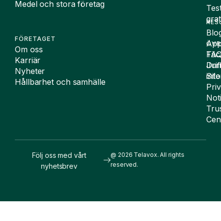
Medel och stora företag
Tes
grat
RES
Blo
FÖRETAGET
App
ÖVR
Om oss
FA
Täc
Karriär
Drif
Juri
Nyheter
Sit
inf
Hållbarhet och samhälle
Pri
Not
Tru
Cen
Följ oss med vårt
@ 2026 Telavox. All rights
reserved.
nyhetsbrev