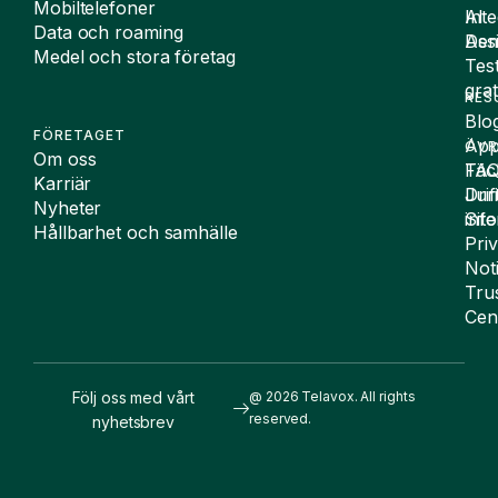
Mobiltelefoner
Inte
AI
Data och roaming
De
Assi
Medel och stora företag
Tes
grat
RES
Blo
FÖRETAGET
App
ÖVR
Om oss
FA
Täc
Karriär
Drif
Juri
Nyheter
Sit
inf
Hållbarhet och samhälle
Pri
Not
Tru
Cen
Följ oss med vårt
@ 2026 Telavox. All rights
reserved.
nyhetsbrev