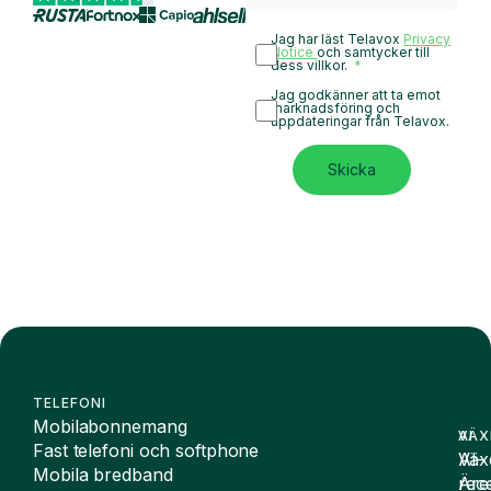
Jag har läst Telavox
Privacy
Notice
och samtycker till
dess villkor.
Jag godkänner att ta emot
marknadsföring och
uppdateringar från Telavox.
Skicka
TELEFONI
Mobilabonnemang
VÄX
AI
Fast telefoni och softphone
Väx
AI-
Mobila bredband
Äre
rece