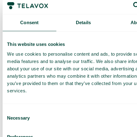
Crona Software optimera sin bemanning och undvika
onödiga kostnader. Med samtalsstatistik som grund
anpassas personalstyrkan efter efterfrågan, vilket
Consent
Details
Ab
möjliggör en mer effektiv resursplanering. Samtidigt
har automatiserade menyval gjort det möjligt att fasa
ut den traditionella receptionistrollen, vilket har lett
This website uses cookies
till betydande besparingar för verksamheten.
We use cookies to personalise content and ads, to provide s
“Vi har sett tydliga besparingar, och den
media features and to analyse our traffic. We also share info
personliga servicen vi får från Telavox är
about your use of our site with our social media, advertising 
en stor anledning till att vi trivs så bra som
analytics partners who may combine it with other information
kunder. Vår kontaktperson Magnus på
you’ve provided to them or that they’ve collected from your us
Telavox är helt outstanding! Han håller
services.
regelbundna halvårskontroller och ser till
att allt fungerar optimalt för oss.
” säger
Lena Kragelund, Produktägare Crona Lön &
Consent
Necessary
HRM.
Selection
Preferences