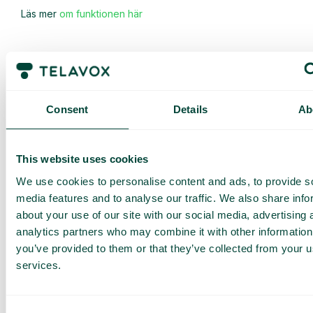
Läs mer
om funktionen här
Consent
Details
Ab
Få en
skräddarsydd
This website uses cookies
demo och
We use cookies to personalise content and ads, to provide s
offert
media features and to analyse our traffic. We also share info
Genomgång av våra
about your use of our site with our social media, advertising 
tjänster
analytics partners who may combine it with other information
Offert anpassad för ditt
you’ve provided to them or that they’ve collected from your us
företag
services.
Utforska
användningsområden för
ditt team