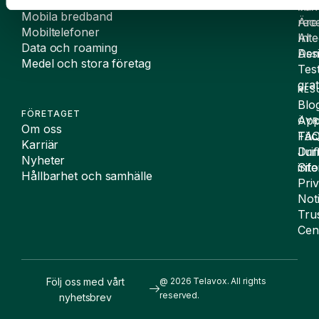
Fast telefoni och softphone
Väx
AI-
Mobila bredband
Äre
rece
Mobiltelefoner
Inte
AI
Data och roaming
De
Assi
Medel och stora företag
Tes
grat
RES
Blo
FÖRETAGET
App
ÖVR
Om oss
FA
Täc
Karriär
Drif
Juri
Nyheter
Sit
inf
Hållbarhet och samhälle
Pri
Not
Tru
Cen
Följ oss med vårt
@ 2026 Telavox. All rights
reserved.
nyhetsbrev