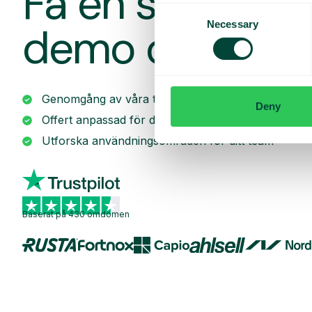
Få en skrädda
Consent
Necessary
demo och offe
Selection
Genomgång av våra tjänster
Deny
Offert anpassad för ditt företag
Utforska användningsområden för ditt team
Baserat på 430 omdömen