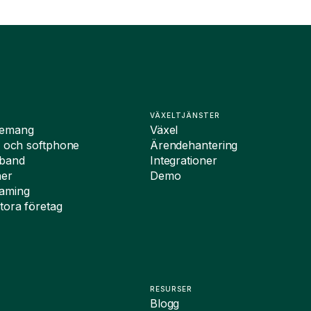
VÄXELTJÄNSTER
nemang
Växel
i och softphone
Ärendehantering
dband
Integrationer
ner
Demo
oaming
tora företag
RESURSER
Blogg