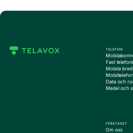
TELEFONI
Mobilabon
Fast telefon
Mobila bre
Mobiltelefo
Data och r
Medel och s
FÖRETAGET
Om oss