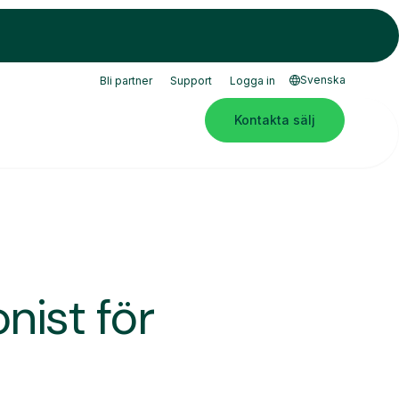
Svenska
Bli partner
Support
Logga in
Kontakta sälj
nist för