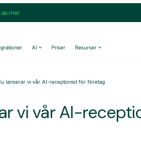
Läs mer
egrationer
AI
Priser
Resurser
u lanserar vi vår AI-receptionist för företag
r vi vår AI-receptio