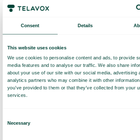
Få en
skräddarsydd
Consent
Details
Ab
demo och
offert
This website uses cookies
Genomgång av våra
We use cookies to personalise content and ads, to provide s
tjänster
media features and to analyse our traffic. We also share info
Offert anpassad för ditt
about your use of our site with our social media, advertising 
företag
analytics partners who may combine it with other information
Utforska
you’ve provided to them or that they’ve collected from your us
användningsområden för
services.
ditt team
Baserat på 430 omdömen
Consent
Necessary
Selection
Jag har läst Telavox
Privacy
Notice
och samtycker till
dess villkor.