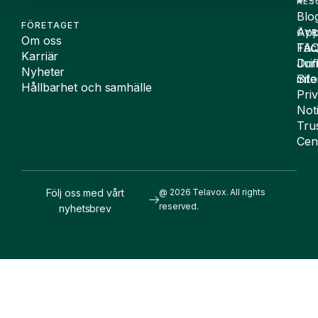
RES
Blo
FÖRETAGET
App
ÖVR
Om oss
FA
Täc
Karriär
Drif
Juri
Nyheter
Sit
inf
Hållbarhet och samhälle
Pri
Not
Tru
Cen
Följ oss med vårt
@ 2026 Telavox. All rights
reserved.
nyhetsbrev