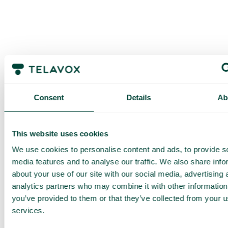
Consent
Details
Ab
Få en
skräddarsydd
This website uses cookies
demo och
We use cookies to personalise content and ads, to provide s
media features and to analyse our traffic. We also share info
offert
about your use of our site with our social media, advertising 
Genomgång av våra
analytics partners who may combine it with other information
tjänster
you’ve provided to them or that they’ve collected from your us
Offert anpassad för ditt
services.
företag