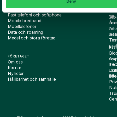
Deny
TELEFONI
Mobilabonnemang
VÄX
AI
Fast telefoni och softphone
Väx
AI-
Mobila bredband
Äre
rece
Mobiltelefoner
Inte
AI
Data och roaming
De
Assi
Medel och stora företag
Tes
grat
RES
Blo
FÖRETAGET
App
ÖVR
Om oss
FA
Täc
Karriär
Drif
Juri
Nyheter
Sit
inf
Hållbarhet och samhälle
Pri
Not
Tru
Cen