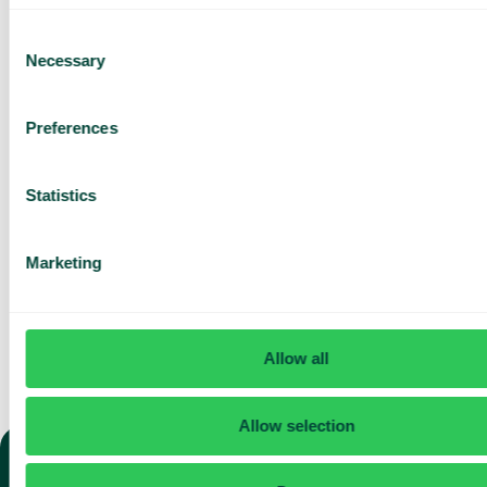
Utforska
användningsområden för
Consent
ditt team
Necessary
Selection
Baserat på 430 omdömen
Preferences
Jag har läst Telavox
Privacy
Notice
och samtycker till
dess villkor.
Statistics
Jag godkänner att ta emot
marknadsföring och
uppdateringar från Telavox.
Marketing
Skicka
Allow all
Allow selection