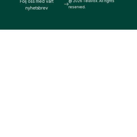
Följ oss med vårt
@ 2026 Telavox. All rights
reserved.
nyhetsbrev