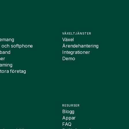
VÄXELTJÄNSTER
nemang
Växel
i och softphone
Ärendehantering
dband
Integrationer
ner
Demo
oaming
tora företag
RESURSER
Blogg
Appar
FAQ