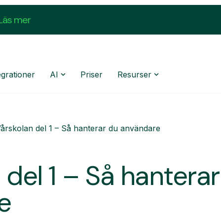
Läs mer
egrationer
AI
Priser
Resurser
årskolan del 1 – Så hanterar du användare
 del 1 – Så hantera
e