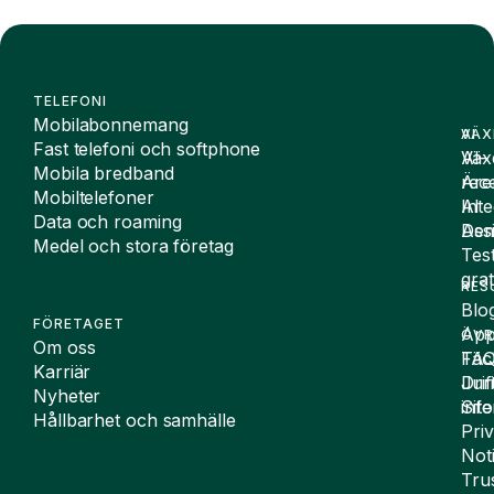
TELEFONI
Mobilabonnemang
VÄX
AI
Fast telefoni och softphone
Väx
AI-
Mobila bredband
Äre
rece
Mobiltelefoner
Inte
AI
Data och roaming
De
Assi
Medel och stora företag
Tes
grat
RES
Blo
FÖRETAGET
App
ÖVR
Om oss
FA
Täc
Karriär
Drif
Juri
Nyheter
Sit
inf
Hållbarhet och samhälle
Pri
Not
Tru