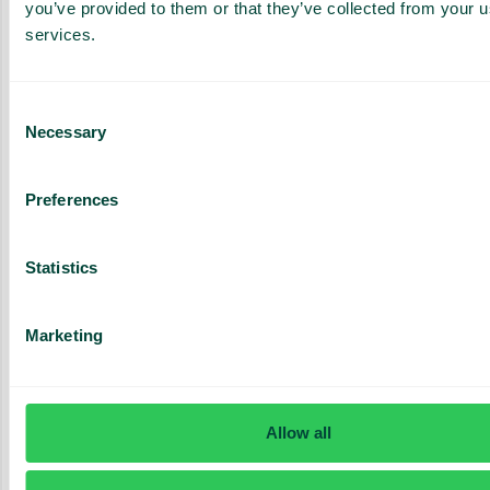
you’ve provided to them or that they’ve collected from your us
services.
Mobil och fast telefoni
Obegränsad Premium
399
kr
/mån
Consent
Necessary
För de som behöver vår app med växel, chatt, video och
Selection
smarta funktioner
Preferences
Välj
Statistics
Allt i Plus och:
Marketing
Växel med smarta funktioner
Fria samtal inom företaget i hela världen*
App i mobil och dator
Allow all
Chatt och videomöten