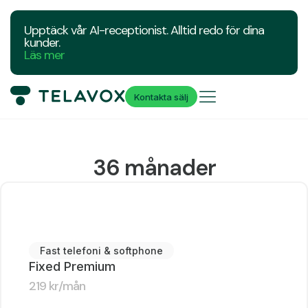
Upptäck vår AI-receptionist. Alltid redo för dina
kunder.
Läs mer
Kontakta sälj
36 månader
Fast telefoni & softphone
Fixed Premium
219
kr
/mån