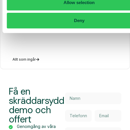
Fast telefoni och softphone
Allow selection
AI Assist (500 min)
Deny
Allt som ingår
Få en
skräddarsydd
demo och
offert
Genomgång av våra