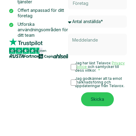
tjänster
Offert anpassad för ditt
företag
Utforska
användningsområden för
ditt team
Baserat på 430 omdömen
Jag har läst Telavox
Privacy
Notice
och samtycker till
dess villkor.
Jag godkänner att ta emot
marknadsföring och
uppdateringar från Telavox.
Skicka