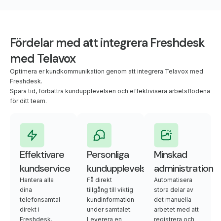
Fördelar med att integrera Freshdesk
med Telavox
Optimera er kundkommunikation genom att integrera Telavox med
Freshdesk.
Spara tid, förbättra kundupplevelsen och effektivisera arbetsflödena
för ditt team.
Effektivare
Personliga
Minskad
kundservice
kundupplevelser
administration
Hantera alla
Få direkt
Automatisera
dina
tillgång till viktig
stora delar av
telefonsamtal
kundinformation
det manuella
direkt i
under samtalet.
arbetet med att
Freshdesk.
Leverera en
registrera och