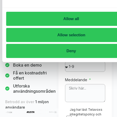
offert för ditt
Telefonnummer
Email
företag
Allow all
Se hur Telavox kan spara
tid och förbättra
Företagsnamn
Allow selection
kommunikationen i ditt
företag. Våra experter
guidar dig genom en demo
Deny
och ger dig en
Antal anställda
skräddarsydd offert.
Boka en demo
Få en kostnadsfri
offert
Meddelande
Utforska
användningsområden
Betrodd av över
1 miljon
användare
Jag har läst Telavoxs
integritetspolicy och