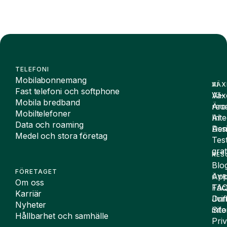
TELEFONI
Mobilabonnemang
VÄX
AI
Fast telefoni och softphone
Väx
AI-
Mobila bredband
Äre
rece
Mobiltelefoner
Inte
AI
Data och roaming
De
Assi
Medel och stora företag
Tes
grat
RES
Blo
FÖRETAGET
App
ÖVR
Om oss
FA
Täc
Karriär
Drif
Juri
Nyheter
Sit
inf
Hållbarhet och samhälle
Pri