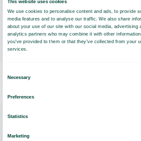
This website uses cookies
Vilka licenser behöver jag?
We use cookies to personalise content and ads, to provide s
media features and to analyse our traffic. We also share info
about your use of our site with our social media, advertising 
analytics partners who may combine it with other information
Hur fungerar kontaktuppslag?
you’ve provided to them or that they’ve collected from your us
services.
Consent
Necessary
Selection
Preferences
Få en
Statistics
För- och efternamn
skräddarsydd
demo och
Marketing