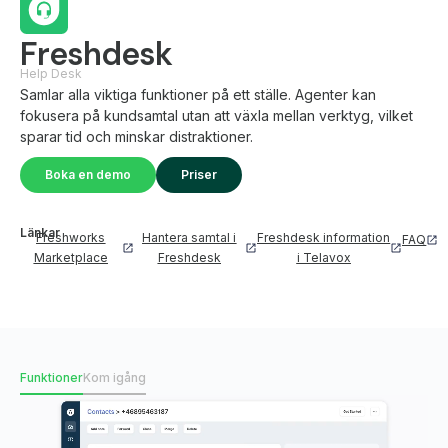
Freshdesk
Help Desk
Samlar alla viktiga funktioner på ett ställe. Agenter kan
fokusera på kundsamtal utan att växla mellan verktyg, vilket
sparar tid och minskar distraktioner.
Boka en demo
Priser
Länkar
Freshworks
Hantera samtal i
Freshdesk information
FAQ
Marketplace
Freshdesk
i Telavox
Funktioner
Kom igång