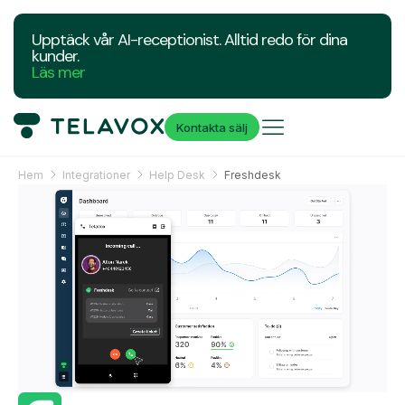
Upptäck vår AI-receptionist. Alltid redo för dina
kunder.
Läs mer
Kontakta sälj
Hem
Integrationer
Help Desk
Freshdesk