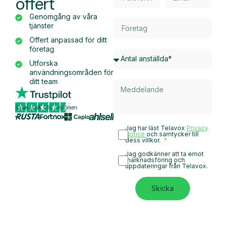
offert
Genomgång av våra
tjänster
Offert anpassad för ditt
företag
Utforska
användningsområden för
ditt team
Baserat på 430 omdömen
Jag har läst Telavox
Privacy
Notice
och samtycker till
dess villkor.
Jag godkänner att ta emot
marknadsföring och
uppdateringar från Telavox.
Skicka