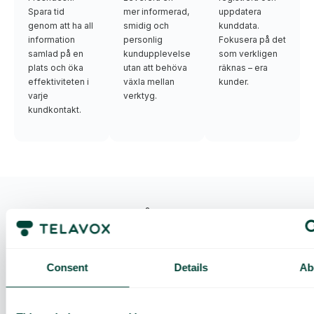
Spara tid
mer informerad,
uppdatera
genom att ha all
smidig och
kunddata.
information
personlig
Fokusera på det
samlad på en
kundupplevelse
som verkligen
plats och öka
utan att behöva
räknas – era
effektiviteten i
växla mellan
kunder.
varje
verktyg.
kundkontakt.
Vanliga frågor och svar
Vad kan jag göra med Telavox integration med
Freshdesk?
Consent
Details
Ab