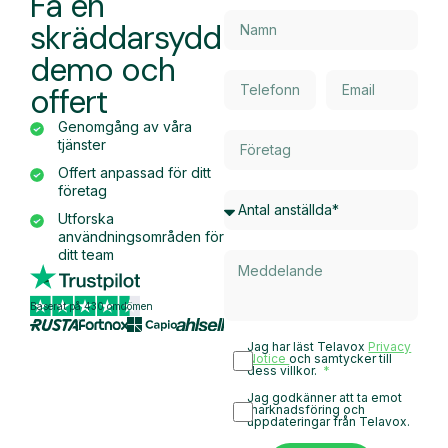
Få en
skräddarsydd
demo och
offert
Genomgång av våra
tjänster
Offert anpassad för ditt
företag
Utforska
användningsområden för
ditt team
Baserat på 430 omdömen
Jag har läst Telavox
Privacy
Notice
och samtycker till
dess villkor.
Jag godkänner att ta emot
marknadsföring och
uppdateringar från Telavox.