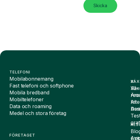
Skicka
TELEFONI
Mobilabonnemang
VÄX
AI
Fast telefoni och softphone
Väx
AI-
Mobila bredband
Äre
rece
Mobiltelefoner
Inte
AI
Data och roaming
De
Assi
Medel och stora företag
Tes
grat
RES
Blo
FÖRETAGET
App
ÖVR