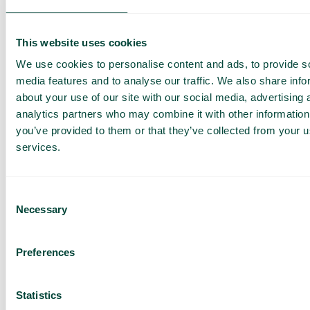
och analys, med möjlighet att arbeta i färdiga
vyer eller vidare med rådata via API.
Surfa säkert
This website uses cookies
Skydda användare mot skadliga webbsidor och
We use cookies to personalise content and ads, to provide s
de flesta cyberattacker utan installation,
media features and to analyse our traffic. We also share info
uppdateringar eller extra hårdvara. Surfa säkert
filtrerar trafiken i mobilnätet och stoppar hot
about your use of our site with our social media, advertising 
redan innan de når användarnas telefoner.
Global roaming
analytics partners who may combine it with other information
you’ve provided to them or that they’ve collected from your us
Använd mobilen som vanligt utanför EU med
samtal, sms och surf till en fast månadskostnad.
services.
Consent
Alla funktioner
Necessary
Selection
Preferences
Statistics
Kraftfull administration
har aldrig varit enklare