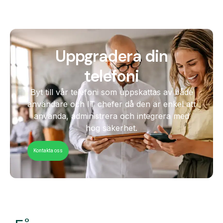
Uppgradera din
telefoni
Byt till vår telefoni som uppskattas av både
användare och IT chefer då den är enkel att
använda, administrera och integrera med
hög säkerhet.
Kontakta oss