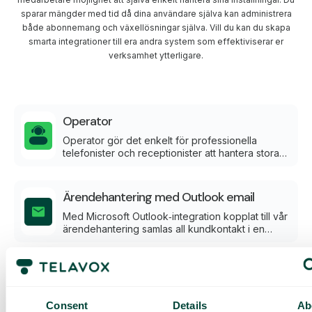
sparar mängder med tid då dina användare själva kan administrera
både abonnemang och växellösningar själva. Vill du kan du skapa
smarta integrationer till era andra system som effektiviserar er
verksamhet ytterligare.
Operator
Operator gör det enkelt för professionella
telefonister och receptionister att hantera stora
volymer av samtal direkt i webbläsaren.
Ärendehantering med Outlook email
Med Microsoft Outlook‑integration kopplat till vår
ärendehantering samlas all kundkontakt i en
gemensam vy tillsammans med telefonsamtal och
WhatsApp-meddelanden.
Telavox Studio
Realtids- och historisk statistik baserad på
samtalsdata. Ett samlat underlag för uppföljning
Consent
Details
Ab