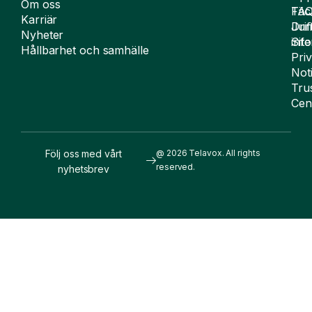
Om oss
FA
Täc
Karriär
Drif
Juri
Nyheter
Sit
inf
Hållbarhet och samhälle
Pri
Not
Tru
Cen
Följ oss med vårt
@ 2026 Telavox. All rights
reserved.
nyhetsbrev