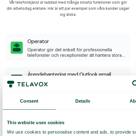
Vår telefonitjänst är laddad med många smarta funktioner som gör
din arbetsdag enklare. Här är ett par exempel som våra kunder säger
sig älska.
Operator
Operator gör det enkelt för professionella
telefonister och receptionister att hantera stora
volymer av samtal direkt i webbläsaren.
Ärendehantering med Outlook email
Med Microsoft Outlook‑integration kopplat till vår
ärendehantering samlas all kundkontakt i en
gemensam vy tillsammans med telefonsamtal och
WhatsApp-meddelanden.
Consent
Details
Ab
Telavox Studio
Realtids- och historisk statistik baserad på
samtalsdata. Ett samlat underlag för uppföljning
This website uses cookies
och analys, med möjlighet att arbeta i färdiga
We use cookies to personalise content and ads, to provide s
vyer eller vidare med rådata via API.