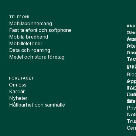
TELEFONI
Mobilabonnemang
VÄX
AI
Fast telefoni och softphone
Väx
AI-
Mobila bredband
Äre
rece
Mobiltelefoner
Inte
AI
Data och roaming
De
Assi
Medel och stora företag
Tes
grat
RES
Blo
FÖRETAGET
App
ÖVR
Om oss
FA
Täc
Karriär
Drif
Juri
Nyheter
Sit
inf
Hållbarhet och samhälle
Pri
Not
Tru
Cen