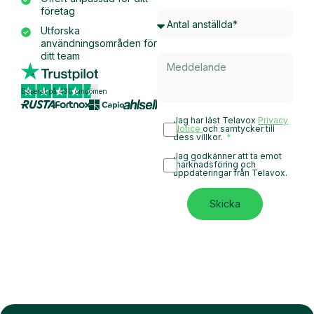
företag
Utforska
användningsområden för
ditt team
Baserat på 430 omdömen
Jag har läst Telavox
Privacy
Notice
och samtycker till
dess villkor.
Jag godkänner att ta emot
marknadsföring och
uppdateringar från Telavox.
Skicka