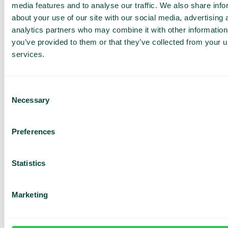
media features and to analyse our traffic. We also share info
Surfa säkert
about your use of our site with our social media, advertising 
Skydda användare mot skadliga webbsidor och
analytics partners who may combine it with other information
de flesta cyberattacker utan installation,
uppdateringar eller extra hårdvara. Surfa säkert
you’ve provided to them or that they’ve collected from your us
filtrerar trafiken i mobilnätet och stoppar hot
services.
redan innan de når användarnas telefoner.
Global roaming
Använd mobilen som vanligt utanför EU med
samtal, sms och surf till en fast månadskostnad.
Consent
Necessary
Selection
Alla funktioner
Preferences
Statistics
Marketing
Vår telefoni utifrån din roll