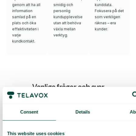
genom att ha all
smidig och
kunddata.
information
personlig
Fokusera på det
samlad på en
kundupplevelse
som verkligen
plats och öka
utan att behöva
räknas – era
effektiviteten i
växla mellan
kunder.
varje
verktyg.
kundkontakt.
Vanliga frågor och svar
Vad kan jag göra med Telavox integration med
Dynamics?
Consent
Details
Ab
This website uses cookies
Vilka licenser behöver jag?