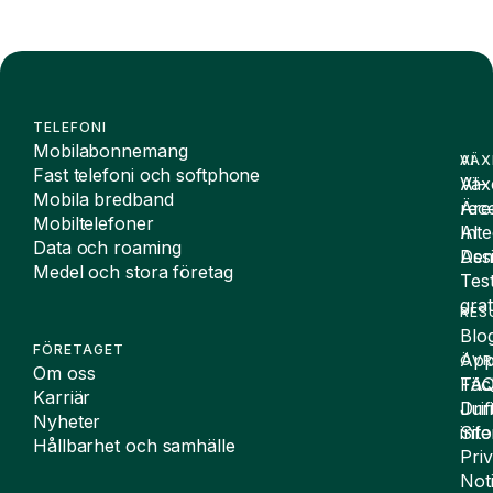
TELEFONI
Mobilabonnemang
VÄX
AI
Fast telefoni och softphone
Väx
AI-
Mobila bredband
Äre
rece
Mobiltelefoner
Inte
AI
Data och roaming
De
Assi
Medel och stora företag
Tes
grat
RES
Blo
FÖRETAGET
App
ÖVR
Om oss
FA
Täc
Karriär
Drif
Juri
Nyheter
Sit
inf
Hållbarhet och samhälle
Pri
Not