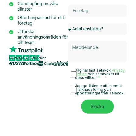
Genomgång av våra
tjänster
Offert anpassad för ditt
företag
Utforska
användningsområden för
ditt team
Baserat på 430 omdömen
Jag har läst Telavox
Privacy
Notice
och samtycker till
dess villkor.
Jag godkänner att ta emot
marknadsföring och
uppdateringar från Telavox.
Skicka