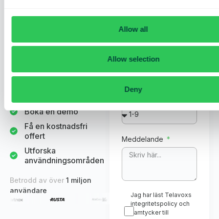
offert för ditt
Telefonnummer
Email
företag
Allow all
Se hur Telavox kan spara
tid och förbättra
Företagsnamn
kommunikationen i ditt
Allow selection
företag. Våra experter
guidar dig genom en demo
Deny
och ger dig en
Antal anställda
skräddarsydd offert.
Boka en demo
Få en kostnadsfri
offert
Meddelande
Utforska
användningsområden
Betrodd av över
1 miljon
användare
Jag har läst Telavoxs
integritetspolicy och
samtycker till