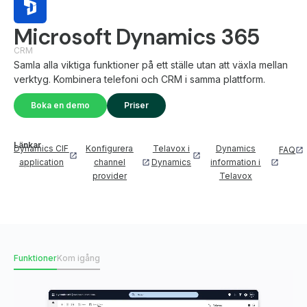
Microsoft Dynamics 365
CRM
Samla alla viktiga funktioner på ett ställe utan att växla mellan
verktyg. Kombinera telefoni och CRM i samma plattform.
Boka en demo
Priser
Länkar
Dynamics CIF
Konfigurera
Telavox i
Dynamics
FAQ
application
channel
Dynamics
information i
provider
Telavox
Funktioner
Kom igång