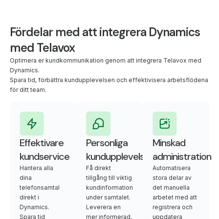
Fördelar med att integrera Dynamics
med Telavox
Optimera er kundkommunikation genom att integrera Telavox med
Dynamics.
Spara tid, förbättra kundupplevelsen och effektivisera arbetsflödena
för ditt team.
Effektivare
Personliga
Minskad
kundservice
kundupplevelser
administration
Hantera alla
Få direkt
Automatisera
dina
tillgång till viktig
stora delar av
telefonsamtal
kundinformation
det manuella
direkt i
under samtalet.
arbetet med att
Dynamics.
Leverera en
registrera och
Spara tid
mer informerad,
uppdatera