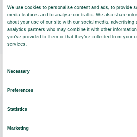
We use cookies to personalise content and ads, to provide s
media features and to analyse our traffic. We also share info
about your use of our site with our social media, advertising 
Hur fungerar kontaktuppslag?
analytics partners who may combine it with other information
you’ve provided to them or that they’ve collected from your us
services.
Consent
Necessary
Selection
Preferences
Få en
Statistics
För- och efternamn
skräddarsydd
demo och
Marketing