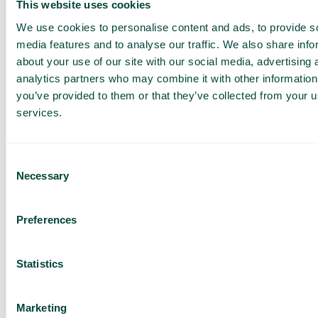
This website uses cookies
We use cookies to personalise content and ads, to provide s
media features and to analyse our traffic. We also share info
about your use of our site with our social media, advertising 
analytics partners who may combine it with other information
you’ve provided to them or that they’ve collected from your us
services.
Consent
Necessary
Selection
Samtalsstatistik och dashboards
Med vår statistik och våra dashboards kan ni enkelt hålla koll
på verksamheten i realtid, oavsett vart ert team är.
Preferences
Vi ger en översikt över samtalsvolymer, svarstider och köer,
så att ni kan agera för att förbättra kundupplevelsen. Anpassa
dashboards efter era behov för att optimera teamets
Statistics
prestation och se till att varje kund får snabb hjälp.
Marketing