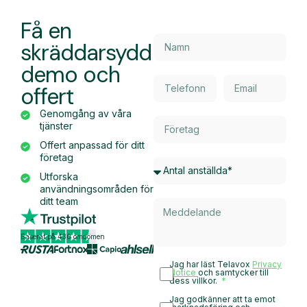
Få en
skräddarsydd
demo och
offert
Genomgång av våra
tjänster
Offert anpassad för ditt
företag
Utforska
användningsområden för
ditt team
Baserat på 430 omdömen
Jag har läst Telavox
Privacy
Notice
och samtycker till
dess villkor.
Jag godkänner att ta emot