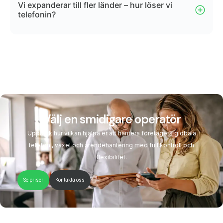
Vi expanderar till fler länder – hur löser vi
telefonin?
Välj en smidigare operatör
Upptäck hur vi kan hjälpa er att hantera företagets globala
telefoni, växel och ärendehantering med full kontroll och
flexibilitet.
Se priser
Kontakta oss