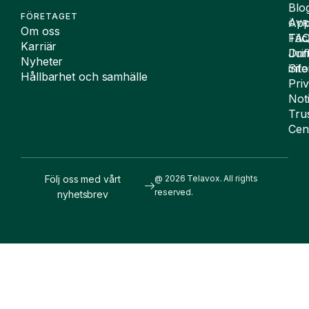
Blo
FÖRETAGET
App
ÖVR
Om oss
FA
Täc
Karriär
Drif
Juri
Nyheter
Sit
inf
Hållbarhet och samhälle
Pri
Not
Tru
Cen
Följ oss med vårt
@ 2026 Telavox. All rights
reserved.
nyhetsbrev