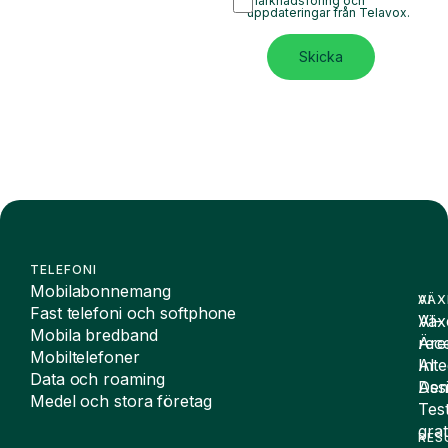
marknadsföring och
uppdateringar från Telavox.
Skicka
TELEFONI
Mobilabonnemang
VÄX
AI
Fast telefoni och softphone
Väx
AI-
Mobila bredband
Äre
rece
Mobiltelefoner
Inte
AI
Data och roaming
De
Assi
Medel och stora företag
Tes
grat
RES