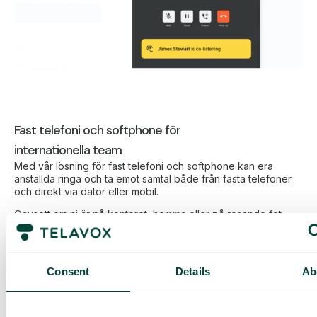
Fast telefoni och softphone för
internationella team
Med vår lösning för fast telefoni och softphone kan era
anställda ringa och ta emot samtal både från fasta telefoner
och direkt via dator eller mobil.
Oavsett om ni är på kontoret, hemma eller på resande fot
erbjuder vi en säker och pålitlig telefoni som fungerar på
både datorn och mobilen – i alla länder.
Consent
Details
Ab