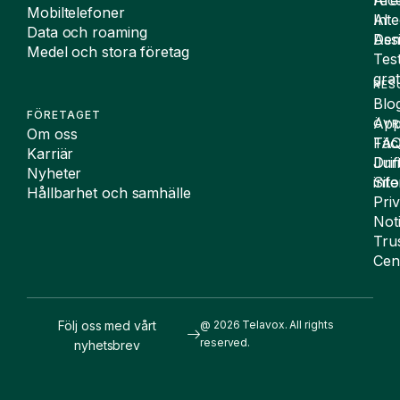
Äre
rece
Mobiltelefoner
Inte
AI
Data och roaming
De
Assi
Medel och stora företag
Tes
grat
RES
Blo
FÖRETAGET
App
ÖVR
Om oss
FA
Täc
Karriär
Drif
Juri
Nyheter
Sit
inf
Hållbarhet och samhälle
Pri
Not
Tru
Cen
Följ oss med vårt
@ 2026 Telavox. All rights
reserved.
nyhetsbrev