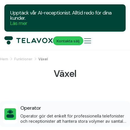
Upptäck vår AI-receptionist. Alltid redo för dina
kunder.
Läs mer
Kontakta sälj
Hem
Funktioner
Växel
Växel
Operator
Operator gör det enkelt för professionella telefonister
och receptionister att hantera stora volymer av samtal
direkt i webbläsaren.