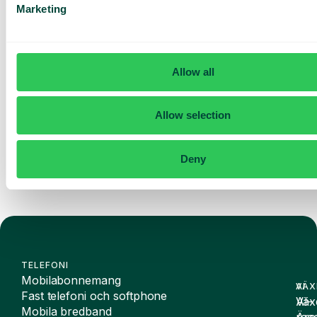
Baserat på 430 omdömen
Marketing
Jag har läst Telavox
Privacy
Notice
och samtycker till
dess villkor.
Jag godkänner att ta emot
Allow all
marknadsföring och
uppdateringar från Telavox.
Skicka
Allow selection
Deny
TELEFONI
Mobilabonnemang
VÄX
AI
Fast telefoni och softphone
Väx
AI-
Mobila bredband