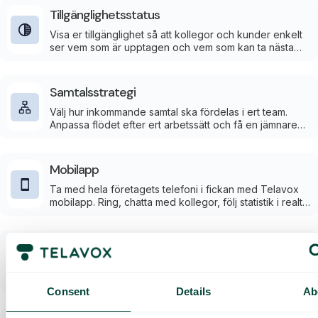
Tillgänglighetsstatus
Visa er tillgänglighet så att kollegor och kunder enkelt
ser vem som är upptagen och vem som kan ta nästa
kontakt.
Samtalsstrategi
Välj hur inkommande samtal ska fördelas i ert team.
Anpassa flödet efter ert arbetssätt och få en jämnare
fördelning av samtalen.
Mobilapp
Ta med hela företagets telefoni i fickan med Telavox
mobilapp. Ring, chatta med kollegor, följ statistik i realtid
och hantera växeln – direkt i mobilen.
Windows/MacOS desktop app
Lyft företagets kommunikation med Telavox
skrivbordsapp. Hantera samtal, växelfunktioner och
Consent
Details
Ab
kunddialoger på ett ställe och ge teamet ett enklare,
snabbare och mer professionellt arbetssätt.