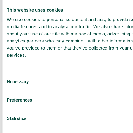
Webbapp
This website uses cookies
Håll ihop företagets telefoni, växel och
ärendehantering direkt i webbläsaren. Med vår
We use cookies to personalise content and ads, to provide s
webbapp arbetar ni smidigt var ni än befinner er, utan
media features and to analyse our traffic. We also share info
installationer.
about your use of our site with our social media, advertising 
analytics partners who may combine it with other information
Få en
you’ve provided to them or that they’ve collected from your us
skräddarsydd
services.
demo och
offert
Consent
Genomgång av våra
Necessary
Selection
tjänster
Offert anpassad för ditt
företag
Preferences
Utforska
användningsområden för
Statistics
ditt team