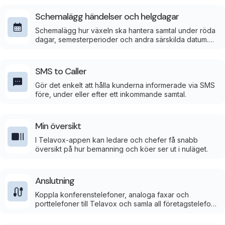
Schemalägg händelser och helgdagar
Schemalägg hur växeln ska hantera samtal under röda
dagar, semesterperioder och andra särskilda datum.
Öppettider, meddelanden och samtalsflöden aktiveras
automatiskt när perioden börjar.
SMS to Caller
Gör det enkelt att hålla kunderna informerade via SMS
före, under eller efter ett inkommande samtal.
Min översikt
I Telavox-appen kan ledare och chefer få snabb
översikt på hur bemanning och köer ser ut i nuläget.
Anslutning
Koppla konferenstelefoner, analoga faxar och
porttelefoner till Telavox och samla all företagstelefoni i
en app.