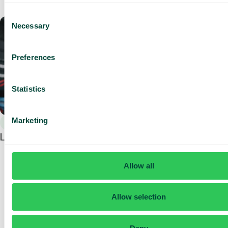
Consent
Necessary
Selection
Preferences
Statistics
Marketing
Allmänt
Loxodonta fördubblade sina affärer tack vare Telavox
Allow all
Få en
skräddarsydd
Allow selection
demo och