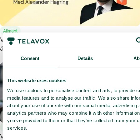
Allmänt
Vad tar vi med oss från 2024? En tillbakablick från
året som gått.
Consent
Details
Ab
This website uses cookies
We use cookies to personalise content and ads, to provide s
media features and to analyse our traffic. We also share info
about your use of our site with our social media, advertising 
analytics partners who may combine it with other information
you’ve provided to them or that they’ve collected from your us
Allmänt
services.
Vad är UCaaS – och hur funkar det?