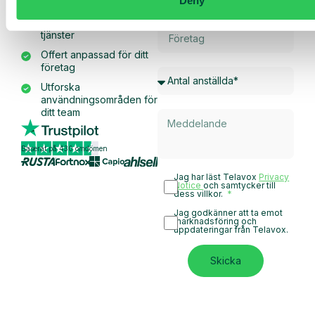
offert
Deny
Genomgång av våra
tjänster
Offert anpassad för ditt
företag
Utforska
användningsområden för
ditt team
Baserat på 430 omdömen
Jag har läst Telavox
Privacy
Notice
och samtycker till
dess villkor.
Jag godkänner att ta emot
marknadsföring och
uppdateringar från Telavox.
Skicka