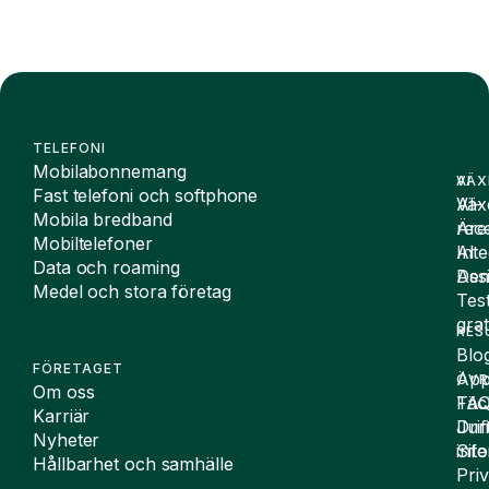
TELEFONI
Mobilabonnemang
VÄX
AI
Fast telefoni och softphone
Väx
AI-
Mobila bredband
Äre
rece
Mobiltelefoner
Inte
AI
Data och roaming
De
Assi
Medel och stora företag
Tes
grat
RES
Blo
FÖRETAGET
App
ÖVR
Om oss
FA
Täc
Karriär
Drif
Juri
Nyheter
Sit
inf
Hållbarhet och samhälle
Pri