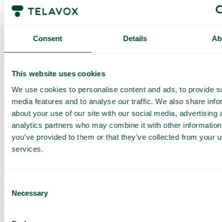
Få en
skräddarsydd
Consent
Details
Ab
demo och
offert
This website uses cookies
Genomgång av våra
We use cookies to personalise content and ads, to provide s
tjänster
media features and to analyse our traffic. We also share info
Offert anpassad för ditt
about your use of our site with our social media, advertising 
företag
analytics partners who may combine it with other information
Utforska
you’ve provided to them or that they’ve collected from your us
användningsområden för
ditt team
services.
Baserat på 430 omdömen
Consent
Necessary
Jag har läst Telavox
Privacy
Selection
Notice
och samtycker till
dess villkor.
Jag godkänner att ta emot