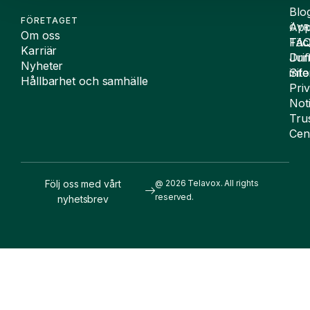
Blo
FÖRETAGET
App
ÖVR
Om oss
FA
Täc
Karriär
Drif
Juri
Nyheter
Sit
inf
Hållbarhet och samhälle
Pri
Not
Tru
Cen
Följ oss med vårt
@ 2026 Telavox. All rights
reserved.
nyhetsbrev