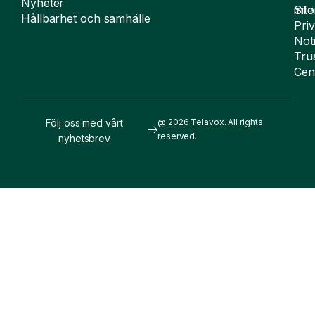
Nyheter
Sit
inf
Hållbarhet och samhälle
Pri
Not
Tru
Cen
Följ oss med vårt
@ 2026 Telavox. All rights
reserved.
nyhetsbrev