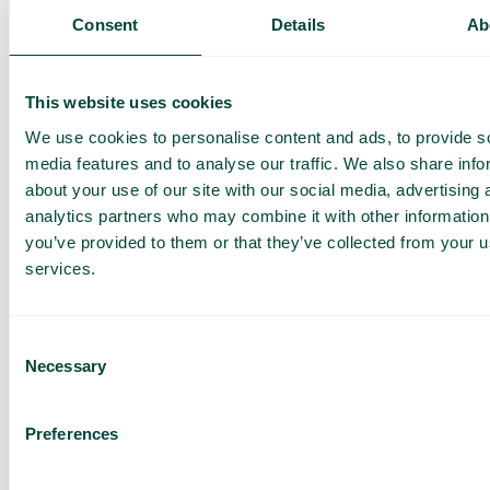
demo och
Consent
Details
Ab
offert
Genomgång av våra
This website uses cookies
tjänster
We use cookies to personalise content and ads, to provide s
Offert anpassad för ditt
företag
media features and to analyse our traffic. We also share info
Utforska
about your use of our site with our social media, advertising 
användningsområden för
analytics partners who may combine it with other information
ditt team
you’ve provided to them or that they’ve collected from your us
services.
Baserat på 430 omdömen
Jag har läst Telavox
Privacy
Notice
och samtycker till
Consent
dess villkor.
Necessary
Selection
Jag godkänner att ta emot
marknadsföring och
uppdateringar från Telavox.
Preferences
Skicka