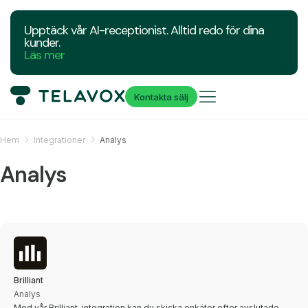
Upptäck vår AI-receptionist. Alltid redo för dina
kunder.
Läs mer
Kontakta sälj
Hem
Integrationer
Analys
Analys
Brilliant
Analys
Med vår Brilliant-integration kan du skicka enkäter efter avslutade