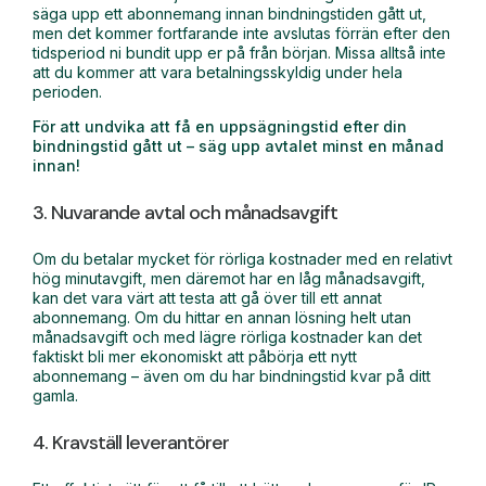
säga upp ett abonnemang innan bindningstiden gått ut,
men det kommer fortfarande inte avslutas förrän efter den
tidsperiod ni bundit upp er på från början. Missa alltså inte
att du kommer att vara betalningsskyldig under hela
perioden.
För att undvika att få en uppsägningstid efter din
bindningstid gått ut – säg upp avtalet minst en månad
innan!
3. Nuvarande avtal och månadsavgift
Om du betalar mycket för rörliga kostnader med en relativt
hög minutavgift, men däremot har en låg månadsavgift,
kan det vara värt att testa att gå över till ett annat
abonnemang. Om du hittar en annan lösning helt utan
månadsavgift och med lägre rörliga kostnader kan det
faktiskt bli mer ekonomiskt att påbörja ett nytt
abonnemang – även om du har bindningstid kvar på ditt
gamla.
4. Kravställ leverantörer