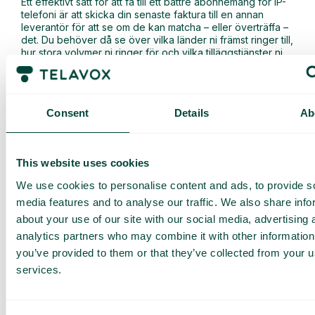
Ett effektivt sätt för att få till ett bättre abonnemang för IP-
telefoni är att skicka din senaste faktura till en annan
leverantör för att se om de kan matcha – eller överträffa –
det. Du behöver då se över vilka länder ni främst ringer till,
hur stora volymer ni ringer för och vilka tilläggstjänster ni
betalar för i dagsläget, som talsvar exempelvis.
5. Extra funktioner och tjänster
Consent
Details
Ab
Funktioner som kan kosta extra är exempelvis att koppla
telesvar till e-postadresser, användande av kösystem och
faxbrevlåda, liksom att vidarekoppla samtal till flera olika
This website uses cookies
svarsställen, kösystem och. Dessa typer av tilläggstjänster
kan bli dyra, så se över vilka funktioner och tjänster som
We use cookies to personalise content and ads, to provide s
ingår i ditt nuvarande avtal och vilka du betalar extra för,
och jämför det med andra abonnemang.
media features and to analyse our traffic. We also share info
about your use of our site with our social media, advertising 
Finns det ett abonnemang för IP-
analytics partners who may combine it with other information
telefoni som passar alla?
you’ve provided to them or that they’ve collected from your us
services.
Det kan faktiskt finnas abonnemang som skulle passa alla
företag. I grund och botten handlar det främst om att
många försöker jaga efter en gyllene lösning där
allt