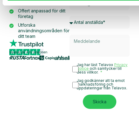
tjänster
Offert anpassad för ditt
företag
Utforska
användningsområden för
ditt team
Baserat på 430 omdömen
Jag har läst Telavox
Privacy
Notice
och samtycker till
dess villkor.
Jag godkänner att ta emot
marknadsföring och
uppdateringar från Telavox.
Skicka