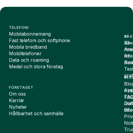
TELEFONI
Mobilabonnemang
VÄX
AI
Fast telefoni och softphone
Väx
AI-
Mobila bredband
Äre
rece
Mobiltelefoner
Inte
AI
Data och roaming
De
Assi
Medel och stora företag
Tes
grat
RES
Blo
FÖRETAGET
App
ÖVR
Om oss
FA
Täc
Karriär
Drif
Juri
Nyheter
Sit
inf
Hållbarhet och samhälle
Pri
Not
Tru