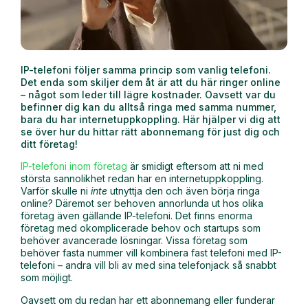
IP-telefoni följer samma princip som vanlig telefoni.
Det enda som skiljer dem åt är att du här ringer online
– något som leder till lägre kostnader. Oavsett var du
befinner dig kan du alltså ringa med samma nummer,
bara du har internetuppkoppling. Här hjälper vi dig att
se över hur du hittar rätt abonnemang för just dig och
ditt företag!
IP-telefoni inom företag
är smidigt eftersom att ni med
största sannolikhet redan har en internetuppkoppling.
Varför skulle ni
inte
utnyttja den och även börja ringa
online? Däremot ser behoven annorlunda ut hos olika
företag även gällande IP-telefoni. Det finns enorma
företag med okomplicerade behov och startups som
behöver avancerade lösningar. Vissa företag som
behöver fasta nummer vill kombinera fast telefoni med IP-
telefoni – andra vill bli av med sina telefonjack så snabbt
som möjligt.
Oavsett om du redan har ett abonnemang eller funderar