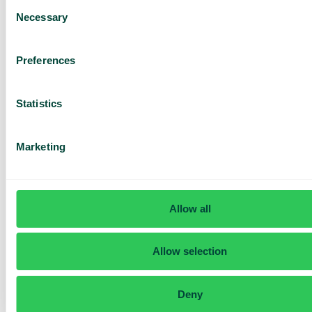
Consent
ingår. Fundera därför på vilka funktioner ni verkligen
Necessary
Selection
behöver. Försök sedan hitta ett abonnemang som är
kostnadseffektivt, men som i första hand är smidigt att
använda.
Preferences
En lösning som är enkel att hantera för alla inom
företaget oavsett IT-vana gynnar alla! Tänk på det
istället för att falla för en avancerad lösning där coola
Statistics
funktioner sätts före användarvänlighet.
Marketing
Allow all
Få en
skräddarsydd
Allow selection
demo och
offert
Deny
Genomgång av våra