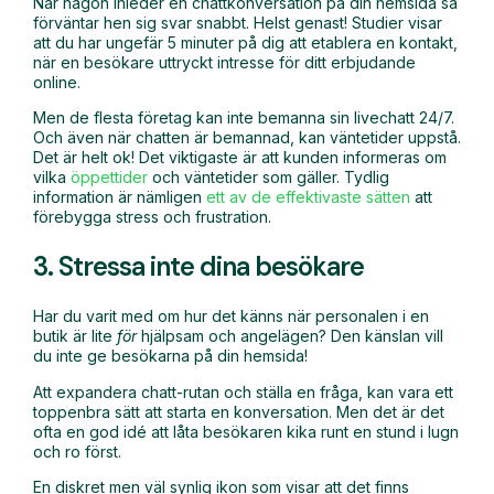
När någon inleder en chattkonversation på din hemsida så
förväntar hen sig svar snabbt. Helst genast! Studier visar
att du har ungefär 5 minuter på dig att etablera en kontakt,
när en besökare uttryckt intresse för ditt erbjudande
online.
Men de flesta företag kan inte bemanna sin livechatt 24/7.
Och även när chatten är bemannad, kan väntetider uppstå.
Det är helt ok! Det viktigaste är att kunden informeras om
vilka
öppettider
och väntetider som gäller. Tydlig
information är nämligen
ett av de effektivaste sätten
att
förebygga stress och frustration.
3. Stressa inte dina besökare
Har du varit med om hur det känns när personalen i en
butik är lite
för
hjälpsam och angelägen? Den känslan vill
du inte ge besökarna på din hemsida!
Att expandera chatt-rutan och ställa en fråga, kan vara ett
toppenbra sätt att starta en konversation. Men det är det
ofta en god idé att låta besökaren kika runt en stund i lugn
och ro först.
En diskret men väl synlig ikon som visar att det finns