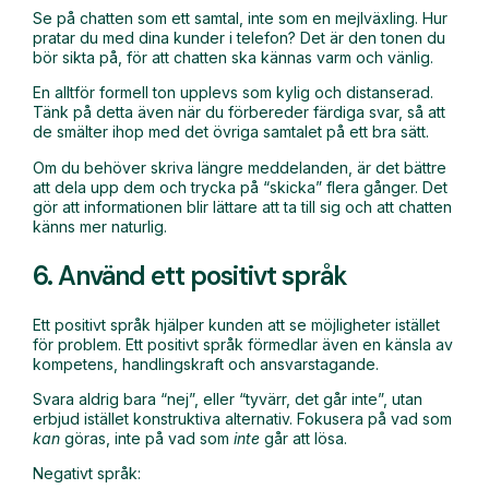
Se på chatten som ett samtal, inte som en mejlväxling. Hur
pratar du med dina kunder i telefon? Det är den tonen du
bör sikta på, för att chatten ska kännas varm och vänlig.
En alltför formell ton upplevs som kylig och distanserad.
Tänk på detta även när du förbereder färdiga svar, så att
de smälter ihop med det övriga samtalet på ett bra sätt.
Om du behöver skriva längre meddelanden, är det bättre
att dela upp dem och trycka på “skicka” flera gånger. Det
gör att informationen blir lättare att ta till sig och att chatten
känns mer naturlig.
6. Använd ett positivt språk
Ett positivt språk hjälper kunden att se möjligheter istället
för problem. Ett positivt språk förmedlar även en känsla av
kompetens, handlingskraft och ansvarstagande.
Svara aldrig bara “nej”, eller “tyvärr, det går inte”, utan
erbjud istället konstruktiva alternativ. Fokusera på vad som
kan
göras, inte på vad som
inte
går att lösa.
Negativt språk: