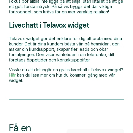
Fokus bör alltså inte ligga på att sälja, utan istället på att ge
ett gott första intryck. På så vis byggs det där viktiga
förtroendet, som krävs för en mer varaktig relation!
Livechatt i Telavox widget
Telavox widget gör det enklare för dig att prata med dina
kunder. Det är dina kunders bästa vän på hemsidan, den
maxar din kundsupport, skapar fler leads och ökar
försäljningen. Den visar väntetiden i din telefonkö, ditt
företags öppettider och kontaktuppgifter.
Visste du att det ingår en gratis livechatt i Telavox widget?
Här
kan du läsa mer om hur du kommer igång med vår
widget.
Få en