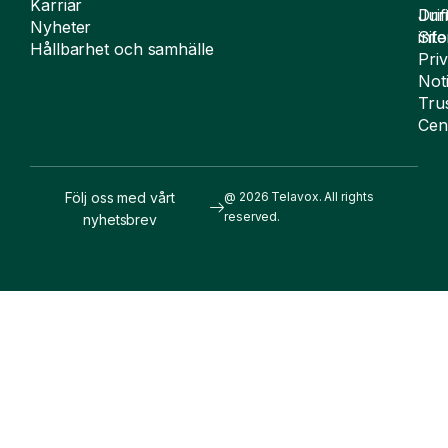
Karriär
Drif
Juri
Nyheter
Sit
inf
Hållbarhet och samhälle
Pri
Not
Tru
Cen
Följ oss med vårt
@ 2026 Telavox. All rights
reserved.
nyhetsbrev