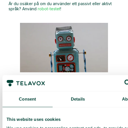
Är du osäker på om du använder ett passivt eller aktivt
språk? Använd
robot-testet
!
Robot-testet är ett enkelt sätt att avgöra om du använder
ett aktivt eller passivt språk!
Consent
Details
Ab
Om du kan placera orden “av robotar” i slutet av en
mening så är den passiv. Om du inte kan placera “av
robotar” i slutet av meningen, är den aktiv.
This website uses cookies
Här är ett exempel: