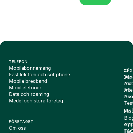
TELEFONI
Mobilabonnemang
VÄX
AI
Fast telefoni och softphone
Väx
AI-
Mobila bredband
Äre
rece
Mobiltelefoner
Inte
AI
Data och roaming
De
Assi
Medel och stora företag
Tes
grat
RES
Blo
FÖRETAGET
App
ÖVR
Om oss
FA
Täc