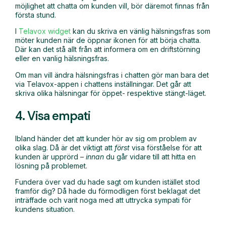
möjlighet att chatta om kunden vill, bör däremot finnas från
första stund.
I
Telavox widget
kan du skriva en vänlig hälsningsfras som
möter kunden när de öppnar ikonen för att börja chatta.
Där kan det stå allt från att informera om en driftstörning
eller en vanlig hälsningsfras.
Om man vill ändra hälsningsfras i chatten gör man bara det
via Telavox-appen i chattens inställningar. Det går att
skriva olika hälsningar för öppet- respektive stängt-läget.
4. Visa empati
Ibland händer det att kunder hör av sig om problem av
olika slag. Då är det viktigt att
först
visa förståelse för att
kunden är upprörd –
innan
du går vidare till att hitta en
lösning på problemet.
Fundera över vad du hade sagt om kunden istället stod
framför dig? Då hade du förmodligen först beklagat det
inträffade och varit noga med att uttrycka sympati för
kundens situation.