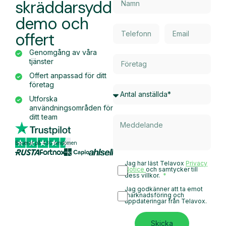
skräddarsydd
demo och
offert
Genomgång av våra
tjänster
Offert anpassad för ditt
företag
Utforska
användningsområden för
ditt team
Baserat på 430 omdömen
Jag har läst Telavox
Privacy
Notice
och samtycker till
dess villkor.
Jag godkänner att ta emot
marknadsföring och
uppdateringar från Telavox.
Skicka