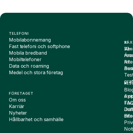
TELEFONI
Mobilabonnemang
VÄX
AI
Fast telefoni och softphone
Väx
AI-
Mobila bredband
Äre
rece
Mobiltelefoner
Inte
AI
Data och roaming
De
Assi
Medel och stora företag
Tes
grat
RES
Blo
FÖRETAGET
App
ÖVR
Om oss
FA
Täc
Karriär
Drif
Juri
Nyheter
Sit
inf
Hållbarhet och samhälle
Pri
Not