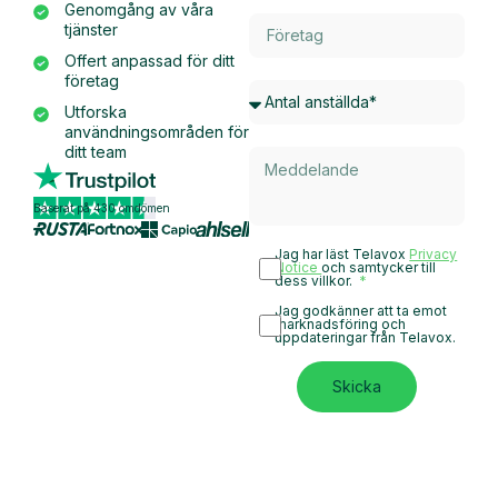
Genomgång av våra
tjänster
Offert anpassad för ditt
företag
Utforska
användningsområden för
ditt team
Baserat på 430 omdömen
Jag har läst Telavox
Privacy
Notice
och samtycker till
dess villkor.
Jag godkänner att ta emot
marknadsföring och
uppdateringar från Telavox.
Skicka