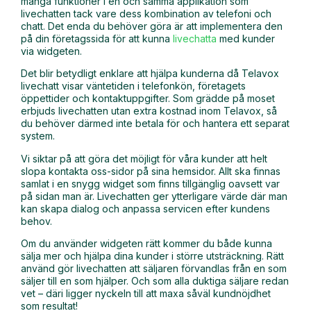
många funktioner i en och samma applikation som
livechatten tack vare dess kombination av telefoni och
chatt. Det enda du behöver göra är att implementera den
på din företagssida för att kunna
livechatta
med kunder
via widgeten.
Det blir betydligt enklare att hjälpa kunderna då Telavox
livechatt visar väntetiden i telefonkön, företagets
öppettider och kontaktuppgifter. Som grädde på moset
erbjuds livechatten utan extra kostnad inom Telavox, så
du behöver därmed inte betala för och hantera ett separat
system.
Vi siktar på att göra det möjligt för våra kunder att helt
slopa kontakta oss-sidor på sina hemsidor. Allt ska finnas
samlat i en snygg widget som finns tillgänglig oavsett var
på sidan man är. Livechatten ger ytterligare värde där man
kan skapa dialog och anpassa servicen efter kundens
behov.
Om du använder widgeten rätt kommer du både kunna
sälja mer och hjälpa dina kunder i större utsträckning. Rätt
använd gör livechatten att säljaren förvandlas från en som
säljer till en som hjälper. Och som alla duktiga säljare redan
vet – däri ligger nyckeln till att maxa såväl kundnöjdhet
som resultat!