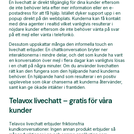
En livechatt är direkt tillgänglig för dina kunder eftersom
de inte behöver leta efter mer information eller en e-
postadress för att få hjälp. Istället dyker support upp i en
popup direkt på din webbplats. Kunderna kan få kontakt
med dina agenter i realtid vilket vanligtvis resulterar i
nöjdare kunder eftersom de inte behöver vänta på svar
på ett mejl eller vänta i telefonkö.
Dessutom uppskattar många den informella touch en
livechatt erbjuder. En chattkonversation bryter ner
interaktionerna i mindre delar, och det som kunde ha varit
en konversation över mejl i flera dagar kan vanligtvis lösas
i en chatt på några minuter. Om du använder livechatten
rätt kan den fungera som den hjälpande hand kunderna
behöver. En hjälpande hand som resulterar i en positiv
upplevelse som ökar chanserna att kunderna återvänder,
samt kan ge ökade intäkter i framtiden.
Telavox livechatt – gratis för våra
kunder
Telavox livechatt erbjuder friktionsfria
kundkonversationer. Ingen annan produkt erbjuder så