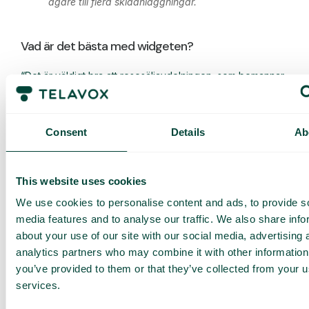
ägare till flera skidanläggningar.
Vad är det bästa med widgeten?
“Det är väldigt bra att resesäljavdelningen, som bemannar
vår telefon, kan administrera öppettiderna som syns på
webben utan att behöva blanda in marknads- och
webbavdelningen. Telavox livechatt följer ju de
öppettider vi sätter upp i växeln.”
Consent
Details
Ab
Varför behöver ni en widget på hemsidan?
This website uses cookies
“Vi är säsongsbetonade och då ändras våra telefontider
ganska ofta. Periodvis har vi många som ringer (och
We use cookies to personalise content and ads, to provide s
många som svarar) då är det bra att gästerna kan se hur
media features and to analyse our traffic. We also share info
läget är för ögonblicket. Är det lång svarstid kan ju gästen
använda sig av callback-funktionen.*”
about your use of our site with our social media, advertising 
analytics partners who may combine it with other information
*
Callback-funktionen innebär att uppringaren kan lämna
you’ve provided to them or that they’ve collected from your us
sitt telefonnummer och bli uppringd, istället för att vänta i
kön. Funktionen är en del av vår tilläggstjänst Call Center
services.
Pro. Den är perfekt för kunder som vill ha mer avancerade
funktioner som medlyssning och pausfunktion som