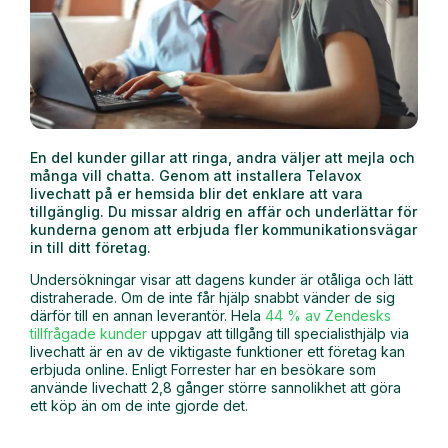
En del kunder gillar att ringa, andra väljer att mejla och
många vill chatta. Genom att installera Telavox
livechatt på er hemsida blir det enklare att vara
tillgänglig. Du missar aldrig en affär och underlättar för
kunderna genom att erbjuda fler kommunikationsvägar
in till ditt företag.
Undersökningar visar att dagens kunder är otåliga och lätt
distraherade. Om de inte får hjälp snabbt vänder de sig
därför till en annan leverantör. Hela
44 % av Zendesks
tillfrågade kunder
uppgav att tillgång till specialisthjälp via
livechatt är en av de viktigaste funktioner ett företag kan
erbjuda online. Enligt Forrester har en besökare som
använde livechatt 2,8 gånger större sannolikhet att göra
ett köp än om de inte gjorde det.