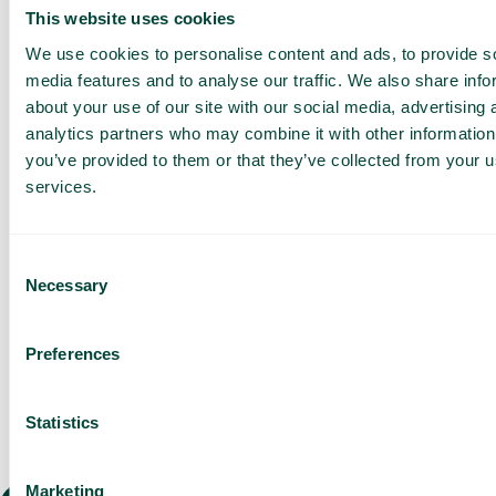
Offert anpassad för ditt
This website uses cookies
företag
Utforska
We use cookies to personalise content and ads, to provide s
användningsområden för
media features and to analyse our traffic. We also share info
ditt team
about your use of our site with our social media, advertising 
analytics partners who may combine it with other information
Baserat på 430 omdömen
you’ve provided to them or that they’ve collected from your us
services.
Jag har läst Telavox
Privacy
Notice
och samtycker till
dess villkor.
Jag godkänner att ta emot
Consent
marknadsföring och
uppdateringar från Telavox.
Necessary
Selection
Skicka
Preferences
Statistics
Marketing