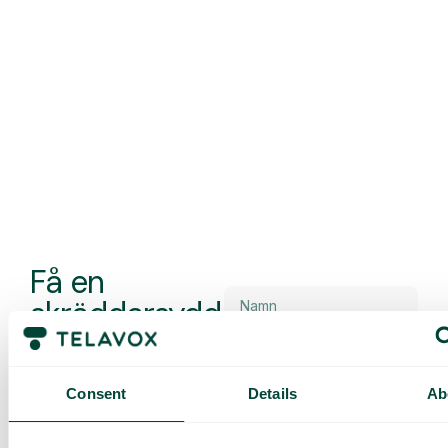
Få en
skräddarsydd
demo och
offert
Consent
Details
Ab
Genomgång av våra
tjänster