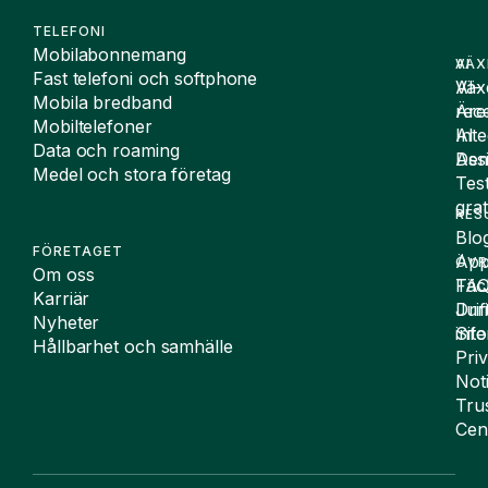
TELEFONI
Mobilabonnemang
VÄX
AI
Fast telefoni och softphone
Väx
AI-
Mobila bredband
Äre
rece
Mobiltelefoner
Inte
AI
Data och roaming
De
Assi
Medel och stora företag
Tes
grat
RES
Blo
FÖRETAGET
App
ÖVR
Om oss
FA
Täc
Karriär
Drif
Juri
Nyheter
Sit
inf
Hållbarhet och samhälle
Pri
Not
Tru
Cen