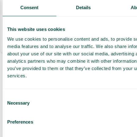
Fria samtal inom företaget i hela världen*
Consent
Details
Ab
App i mobil, dator och Teams
AI Assist (500 min)
This website uses cookies
We use cookies to personalise content and ads, to provide s
Allt som ingår
media features and to analyse our traffic. We also share info
about your use of our site with our social media, advertising 
analytics partners who may combine it with other information
you’ve provided to them or that they’ve collected from your us
Få en
services.
skräddarsydd
demo och
Consent
offert
Necessary
Selection
Genomgång av våra
tjänster
Preferences
Offert anpassad för ditt
företag