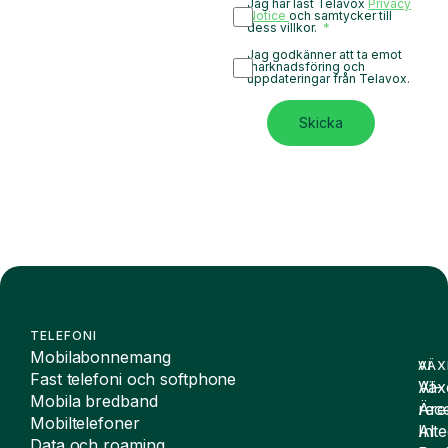
Jag har läst Telavox
Privacy
Notice
och samtycker till
dess villkor.
Jag godkänner att ta emot
marknadsföring och
uppdateringar från Telavox.
Skicka
TELEFONI
Mobilabonnemang
VÄX
AI
Fast telefoni och softphone
Väx
AI-
Mobila bredband
Äre
rece
Mobiltelefoner
Inte
AI
Data och roaming