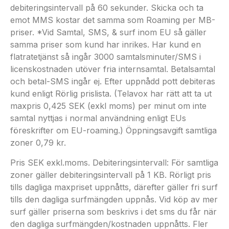
debiteringsintervall på 60 sekunder. Skicka och ta
emot MMS kostar det samma som Roaming per MB-
priser. *Vid Samtal, SMS, & surf inom EU så gäller
samma priser som kund har inrikes. Har kund en
flatratetjänst så ingår 3000 samtalsminuter/SMS i
licenskostnaden utöver fria internsamtal. Betalsamtal
och betal-SMS ingår ej. Efter uppnådd pott debiteras
kund enligt Rörlig prislista. (Telavox har rätt att ta ut
maxpris 0,425 SEK (exkl moms) per minut om inte
samtal nyttjas i normal användning enligt EUs
föreskrifter om EU-roaming.) Öppningsavgift samtliga
zoner 0,79 kr.
Pris SEK exkl.moms. Debiteringsintervall: För samtliga
zoner gäller debiteringsintervall på 1 KB. Rörligt pris
tills dagliga maxpriset uppnåtts, därefter gäller fri surf
tills den dagliga surfmängden uppnås. Vid köp av mer
surf gäller priserna som beskrivs i det sms du får när
den dagliga surfmängden/kostnaden uppnåtts. Fler