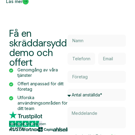
Läs mer
Få en
skräddarsydd
demo och
offert
Genomgång av våra
tjänster
Offert anpassad för ditt
företag
Utforska
användningsområden för
ditt team
Baserat på 430 omdömen