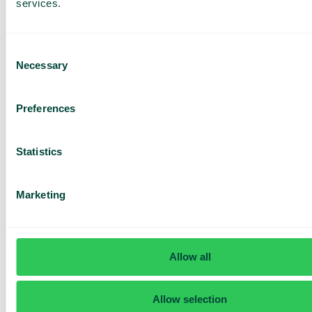
services.
Consent
Necessary
Selection
Har du frågor? Vi har svaren
Preferences
Hur vet jag om jag har Telavox Mobile eller
Mobile+?
Statistics
Marketing
Allow all
Allow selection
Daily cost control