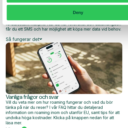
Med Daily Cost Control kan du som kund hålla bättre koll på
dina dagliga kostnader när du surfar utanför EU/EES.
Deny
Den dagliga begränsningen har en viss mängd data till ett
förutbestämt maxpris. När du har förbrukat den datamängden
får du ett SMS och har möjlighet att köpa mer data vid behov.
Så fungerar det
Vanliga frågor och svar
Vill du veta mer om hur roaming fungerar och vad du bör
tänka på när du reser? I vår FAQ hittar du detaljerad
information om roaming inom och utanför EU, samt tips för att
undvika höga kostnader. Klicka på knappen nedan för att
läsa mer.