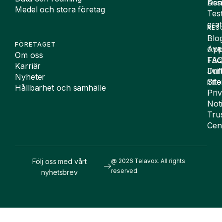
De
Assi
Medel och stora företag
Tes
grat
RES
Blo
FÖRETAGET
App
ÖVR
Om oss
FA
Täc
Karriär
Drif
Juri
Nyheter
Sit
inf
Hållbarhet och samhälle
Pri
Not
Tru
Cen
Följ oss med vårt
@ 2026 Telavox. All rights
reserved.
nyhetsbrev